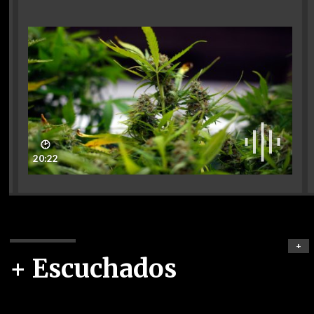
🕑
20:22
+
+ Escuchados