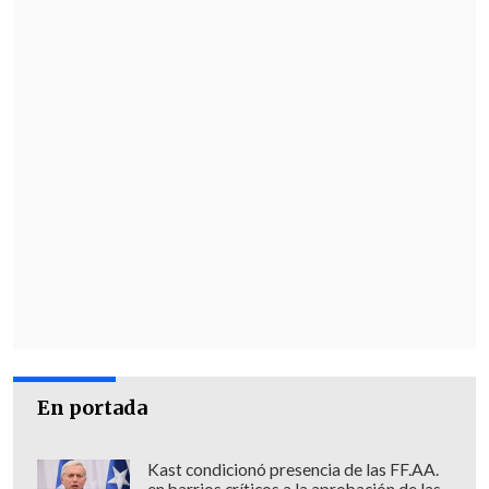
está la muerte de al menos 49 personas
durante la represión a la ola de
protestas
que reclamaba nuevas
elecciones luego de la detención y
encarcelamiento preventivo del
presidente Castillo, al que sucedió por
ser su vicepresidenta y tras protagonizar
el izquierdista un fallido intento de
golpe de Estado en 2022 para evitar ser
también destituido.
Asimismo, a Boluarte se le investiga por
supuestamente
recibir regalos lujosos
como relojes Rolex no declarados, no
En portada
informar de que estaría impedida
físicamente para ejercer el cargo
Kast condicionó presencia de las FF.AA.
cuando se sometió a una serie de
en barrios críticos a la aprobación de las