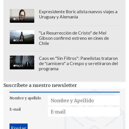
Expresidente Boric alista nuevos viajes a
Uruguay y Alemania
7373
"La Resurrección de Cristo" de Mel
Gibson confirmó estreno en cines de
5049
Chile
Caos en "Sin Filtros": Panelistas trataron
de "carnicero" a Crespo y se retiraron del
4433
programa
En el primer caso,
Boluarte "se habría
Suscríbete a nuestro newsletter
interesado en designar a funcionarios
en EsSalud (seguridad social) y a
Nombre y apellido
concretar el pago de beneficios sociales
E-mail
para uno de los amigos del médico que
le habría realizado operaciones