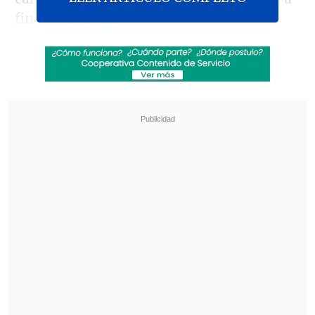
finales de 2022.
El Ministerio Público cursó el pedido
ante las numerosas investigaciones
abiertas contra Boluarte por delitos de
presunta corrupción y violación a los
derechos humanos
durante los dos años
y casi 10 meses que ejerció la jefatura del
Estado, tras suceder en el cargo al
izquierdista Pedro Castillo (2021-2022),
del que fue su vicepresidenta.
Revisa también
El mayor apagón de este viernes en Cuba
dejará a la vez sin electricidad al 72 % del país