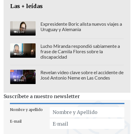
Las + leídas
Expresidente Boric alista nuevos viajes a
Uruguay y Alemania
8114
Lucho Miranda respondió sabiamente a
frase de Camila Flores sobre la
8057
discapacidad
Revelan video clave sobre el accidente de
José Antonio Neme en Las Condes
5944
Suscríbete a nuestro newsletter
"El Ministerio Público dirigió esta tarde
la detención de Pedro Castillo Terrones
Nombre y apellido
por el presunto delito de rebelión,
E-mail
regulado en el artículo 346 del Código