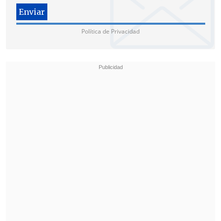
Penal, por quebrantar el orden
constitucional", informó la Fiscalía en un
comunicado.
Política de Privacidad
Según el artículo 346 de la legislación
peruana,
el delito de rebelión es
definido como "el que se alza en armas
para variar la forma de Gobierno,
deponer al Gobierno legalmente
constituido o suprimir o modificar el
régimen constitucional"
y recoge que
"será reprimido con pena privativa de
libertad no menor de
diez ni mayor de
veinte años y expatriación
".
La institución detalló que dirigió la
detención del exmandatario en la