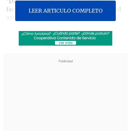
"Dando cumplimiento a nuestras
facultades y atribuciones descritas en el
LEER ARTICULO COMPLETO
artículo 5 de D.L (decreto legislativo) n.°
1267 Ley la Policía Nacional del Perú
(PNP),
efectivos PNP intervienen al
expresidente Pedro Castillo
", escribió la
cuenta oficial de ese cuerpo en su cuenta
de Twitter.
Revisa también
El tifón Dolphin obligó a evacuar a más de
215.000 personas en Shanghái
Más de 4.300 personas han muerto en el
Líbano desde inicio de ofensiva israelí en
marzo