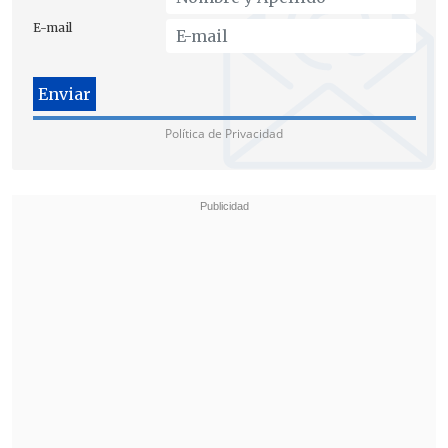
expresidente Martín Vizcarra,
desde
E-mail
donde se incautaron documentos y
diversos equipos electrónicos.
Política de Privacidad
Los fiscales investigan una presunta
red