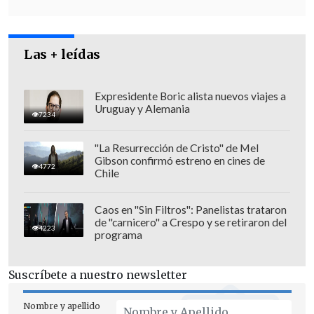
Las + leídas
Expresidente Boric alista nuevos viajes a
Uruguay y Alemania
7234
Boluarte también ha sido cuestionada
"La Resurrección de Cristo" de Mel
por las
violaciones a los derechos
Gibson confirmó estreno en cines de
4772
humanos cometidas en el marco de
Chile
protestas antigubernamentales en el
Caos en "Sin Filtros": Panelistas trataron
país,
incluso en un informe de la
de "carnicero" a Crespo y se retiraron del
4223
Comisión Interamericana de Derechos
programa
Humanos (CIDH).
Suscríbete a nuestro newsletter
Este anuncio se da en la misma jornada
en que la
Fiscalía allanó la vivienda del
Nombre y apellido