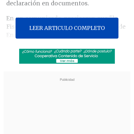
declaración en documentos.
En un comunicado, precisaron que "la
Fiscalía de la Nación, a través del Área de
LEER ARTICULO COMPLETO
Enriquecimiento Ilícito y Denuncias
Constitucionales, ha dispuesto, en la
fecha, iniciar diligencias preliminares
contra Dina Ercilla Boluarte Zegarra,
presidenta de la República, por la
presunta comisión del delito de
enriquecimiento ilícito y omisión de
consignar declaración en documentos,
por el
uso de relojes de la marca Rolex
".
Revisa también
El sistema sanitario de Cisjordania está al