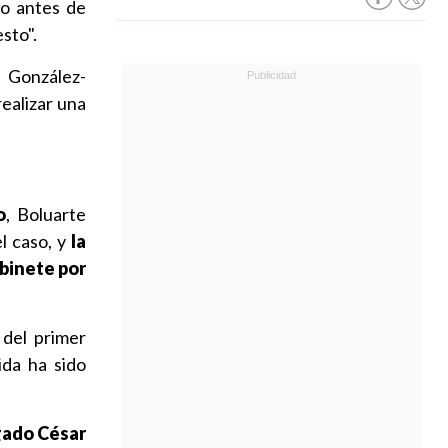
vo antes de
sto".
r González-
ealizar una
o
, Boluarte
l caso, y
la
abinete por
 del primer
ida ha sido
gado César