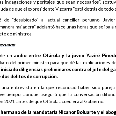
as indagaciones y peritajes que sean necesarios", sostu
uda de que el expresidente Vizcarra "está detrás de todo e
ó de "desubicado" al actual canciller peruano, Javie
 manera majadera" adelantó hace unas horas que se iba a r
ete de ministros.
 peruano
n de un
audio entre Otárola y la joven Yaziré Pined
iato del primer ministro para que dé las explicaciones de
 iniciado diligencias preliminares contra el jefe del g
 dos delitos de corrupción.
ó una entrevista en la que reconoció haber sido pareja
ve tiempo, aunque aseguró que la conversación difund
en 2021, antes de que Otárola accediera al Gobierno.
l hermano de la mandataria Nicanor Boluarte y el abo