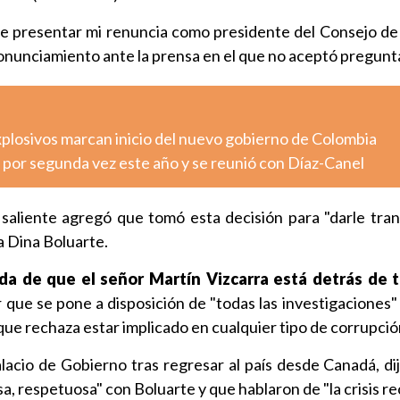
e presentar mi renuncia como presidente del Consejo de 
onunciamiento ante la prensa en el que no aceptó pregunt
xplosivos marcan inicio del nuevo gobierno de Colombia
 por segunda vez este año y se reunió con Díaz-Canel
 saliente agregó que tomó esta decisión para "darle tranq
a Dina Boluarte.
a de que el señor Martín Vizcarra está detrás de t
r que se pone a disposición de "todas las investigaciones"
 que rechaza estar implicado en cualquier tipo de corrupció
Palacio de Gobierno tras regresar al país desde Canadá, di
, respetuosa" con Boluarte y que hablaron de "la crisis r