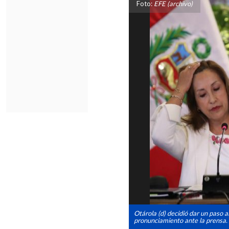
Foto:
EFE (archivo)
Otárola (d) decidió dar un paso al
pronunciamiento ante la prensa.