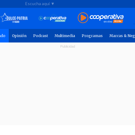
Escucha aquí ▼
ndo
Opinión
Podcast
Multimedia
Programas
Marcas & Neg