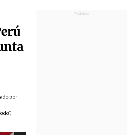
Perú
unta
lado por
odo",