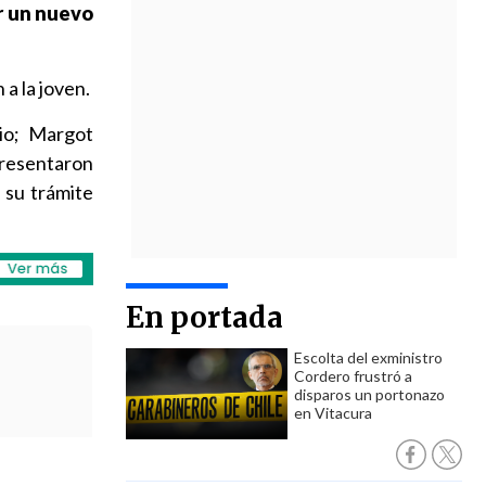
ir un nuevo
a la joven.
rio; Margot
presentaron
 su trámite
En portada
Escolta del exministro
Cordero frustró a
disparos un portonazo
en Vitacura