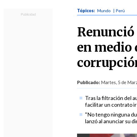
Tópicos:
Mundo
| Perú
Renunció 
en medio 
corrupció
Publicado:
Martes, 5 de Marz
Tras la filtración del
facilitar un contrato i
"No tengo ninguna dud
lanzó al anunciar su d