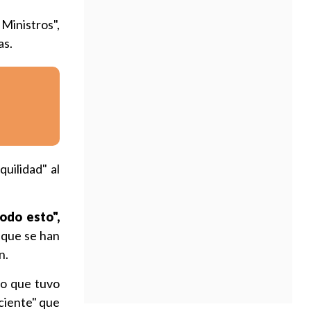
Ministros",
as.
uilidad" al
odo esto",
 que se han
n.
jo que tuvo
eciente" que