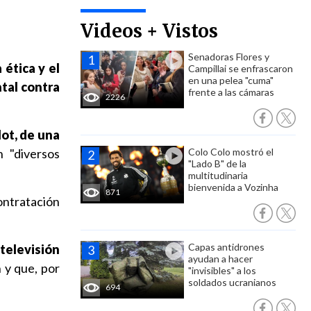
Videos + Vistos
Senadoras Flores y
 ética y el
Campillai se enfrascaron
en una pelea "cuma"
ntal contra
frente a las cámaras
2226
lot, de una
 "diversos
Colo Colo mostró el
"Lado B" de la
multitudinaria
bienvenida a Vozinha
871
ontratación
Capas antidrones
televisión
ayudan a hacer
 y que, por
"invisibles" a los
soldados ucranianos
694