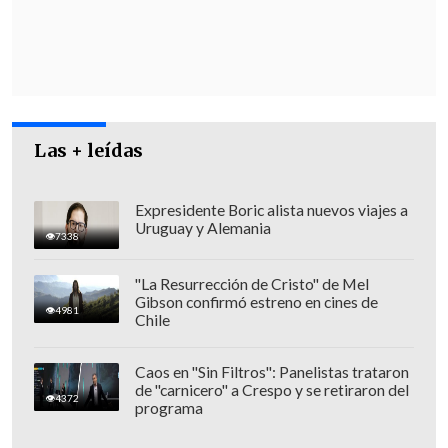
Holyrood (Edimburgo).
El profesor de política en la Universidad
de Strathclyde
John Curtice
reflexiona
en una entrevista con
EFE
que los
Las + leídas
comicios locales y regionales han dejado
el
mapa político del país
"profundamente fragmentado"
y han
Expresidente Boric alista nuevos viajes a
Uruguay y Alemania
puesto
en entredicho la continuidad del
7338
tradicional sistema bipartidista
"La Resurrección de Cristo" de Mel
británico.
Gibson confirmó estreno en cines de
4981
Chile
Caos en "Sin Filtros": Panelistas trataron
de "carnicero" a Crespo y se retiraron del
4372
programa