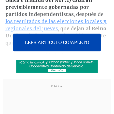
previsiblemente gobernadas por
partidos independentistas
, después de
los resultados de las elecciones locales y
regionales del jueves
, que dejan al
Reino
Unido más fragmentado políticamente
LEER ARTICULO COMPLETO
que nunca
a nivel nacional.
En Gales, el partido independentista
galés
Plaid Cymru
hizo historia en estos
comicios al convertirse por vez primera
en
la fuerza más votada en una región
que estaba bajo poder laborista desde
hace más de un siglo
, y logró
43 escaños
en el Parlamento de Cardiff (Senedd)
y
un
36% de los votos totales
.