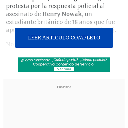
protesta por la respuesta policial al
asesinato de
Henry Nowak
, un
estudiante británico de 18 años que fue
apuñalado por un joven de religión sij
.
LEER ARTICULO COMPLETO
Nowak -
joven blanco, británico de
ascendencia polaca
- fue asesinado en
diciembre, pero el caso desató
conmoción ahora, tras conocerse
imágenes captadas por cámaras
corporales
de la policía
que muestran al
estudiante tirado en el suelo mientras
los agentes lo esposan, ignorando sus
quejas de que estaba herido y no podía
respirar
.