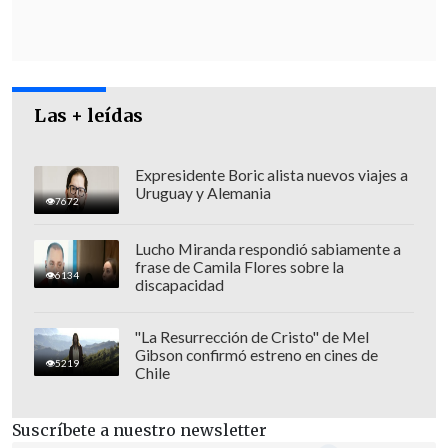
repetidamente:
"Me han apuñalado"
, a
lo que un agente responde:
"No creo que
sea así, amigo"
.
Las + leídas
Expresidente Boric alista nuevos viajes a
Uruguay y Alemania
7672
Lucho Miranda respondió sabiamente a
frase de Camila Flores sobre la
6134
discapacidad
"La Resurrección de Cristo" de Mel
Gibson confirmó estreno en cines de
5219
Chile
Suscríbete a nuestro newsletter
Ante el escándalo por la actitud policial,