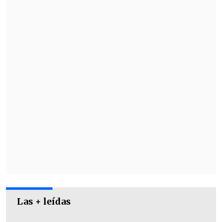
volcán.
Este volcán de 4.800 metros de altura
tiene una boca principal con un
diámetro de alrededor de 700 metros
,
además de unas 80 fumarolas en sus
laderas.
Las + leídas