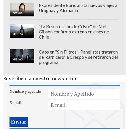
Expresidente Boric alista nuevos viajes a
Uruguay y Alemania
6085
Está ubicado a 30 kilómetros de la
"La Resurrección de Cristo" de Mel
localidad de Kliuchi
del distrito de Ust-
Gibson confirmó estreno en cines de
3674
Kamchatski, en la que viven alrededor de
Chile
4.500 personas.
Caos en "Sin Filtros": Panelistas trataron
Kamchatka, que
acoge casi 130 volcanes
de "carnicero" a Crespo y se retiraron del
3460
programa
-una treintena activos-
, se vio afectada
hoy por dos terremotos -uno de ellos de
Suscríbete a nuestro newsletter
magnitud 8,8, el mayor desde 1952- que
obligaron a las autoridades locales a
Nombre y apellido
declarar la alerta de tsunami en varias
E-mail
regiones costeras rusas, además de las
costas del pacífico en Asia, Oceanía, la
Polinesia y América,
incluidas todas