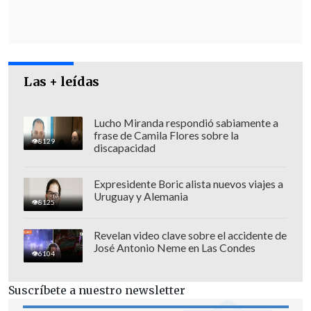
de este país, entre militares, artistas,
científicos y políticos. A lo largo de la
mañana fue desplegado un importante
dispositivo policial.
Las + leídas
Lucho Miranda respondió sabiamente a
frase de Camila Flores sobre la
8129
discapacidad
Expresidente Boric alista nuevos viajes a
Uruguay y Alemania
8125
Revelan video clave sobre el accidente de
José Antonio Neme en Las Condes
6104
Suscríbete a nuestro newsletter
Más tarde, varios medios locales