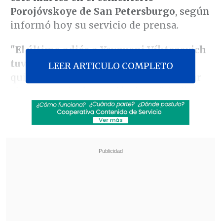
Porojóvskoye de San Petersburgo
, según
informó hoy su servicio de prensa.
"
El último adiós a Yevgueni Víktorovich
tuvo lugar a puerta cerrada
. Los que
LEER ARTICULO COMPLETO
quieran despedirse de él pueden visitar
el cementerio de Porojóvskoye", indicó
su equipo en un comunicado publicado
en Telegram.
Revisa también
El tifón Dolphin obligó a evacuar a más de
215.000 personas en Shanghái
Más de 4.300 personas han muerto en el
Líbano desde inicio de ofensiva israelí en
marzo