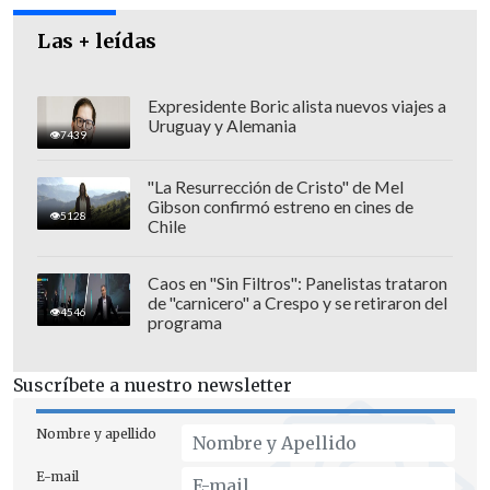
Las + leídas
Expresidente Boric alista nuevos viajes a
Uruguay y Alemania
7439
Algunos candidatos
opositores
"La Resurrección de Cristo" de Mel
consideran que Putin violó entonces la
Gibson confirmó estreno en cines de
5128
Constitución al regresar al Kremlin y
Chile
ahora vuelve a hacerlo al presentarse a
su cuarto mandato presidencial,
aunque
Caos en "Sin Filtros": Panelistas trataron
de "carnicero" a Crespo y se retiraron del
el Tribunal Supremo rechazó todas las
4546
programa
demandas.
Suscríbete a nuestro newsletter
Lee también: Putin rehusó participar en
los debates presidenciales por televisión
Nombre y apellido
Los otros candidatos, muy lejos
E-mail