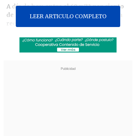
A día de hoy,
entre el 69 y 73 por ciento
de los rusos está dispuesto a apoyar la
LEER ARTICULO COMPLETO
reelección de Putin, que aspira a su
cuarto mandato presidencial
.
Revisa también
Al alero de Trump e Israel, De la Espriella da un
giro a la política exterior colombiana
Perú tendrá sus feriados los días viernes:
buscan potenciar el turismo
En caso de confirmarse dentro de una
semana, ese
sería su mejor resultado
electoral
, aunque los expertos
consideran que todo dependerá de la