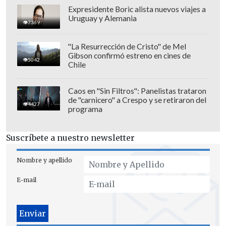
Expresidente Boric alista nuevos viajes a
Uruguay y Alemania
7369
"La Resurrección de Cristo" de Mel
Gibson confirmó estreno en cines de
5042
Chile
Caos en "Sin Filtros": Panelistas trataron
Familia popular
de "carnicero" a Crespo y se retiraron del
4427
programa
Hijo de una costurera y un agricultor
,
Yamandú Ramón Antonio Orsi Martínez
Suscríbete a nuestro newsletter
nació en la capital del departamento
uruguayo de Canelones el 13 de junio de
Nombre y apellido
1967, el día en que el país registró una de
E-mail
las peores heladas del siglo, y vivió sus
primeros años "en campaña" (como se
suele referirse en Uruguay a los parajes