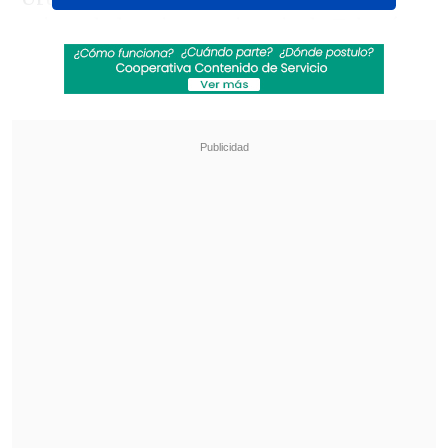
veinte de la primera victoria de Tabaré
Vázquez,
el Frente Amplio volverá al
Gobierno en el país sudamericano de la
mano de un político integrante del
sector encabezado por José 'Pepe'
Mujica
, quien también fue jefe de Estado
en dos ocasiones.
Revisa también
El mayor apagón de este viernes en Cuba
dejará a la vez sin electricidad al 72 % del país
Eclipse solar comenzará en Siberia y cruzará el
Ártico antes de llegar a España