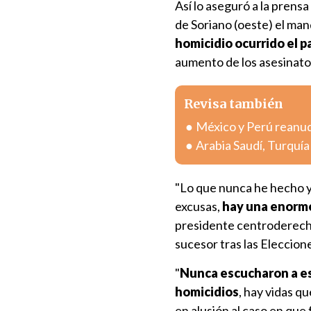
Así lo aseguró a la prens
de Soriano (oeste) el man
homicidio ocurrido el 
aumento de los asesinatos
Revisa también
México y Perú reanuda
Arabia Saudí, Turquí
"Lo que nunca he hecho y
excusas,
hay una enorme
presidente centroderechi
sucesor tras las Eleccion
"
Nunca escucharon a es
homicidios
, hay vidas qu
en alusión al caso en que