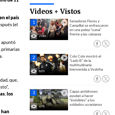
Videos + Vistos
en el país
Senadoras Flores y
spués (el
Campillai se enfrascaron
en una pelea "cuma"
frente a las cámaras
2185
n apuntó
 primarias
a.
Colo Colo mostró el
"Lado B" de la
multitudinaria
bienvenida a Vozinha
820
idad, que,
sto",
Capas antidrones
ñas
,
los
ayudan a hacer
"invisibles" a los
soldados ucranianos
678
s han