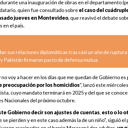
a durante una inauguración de obras en el departamento (p
datario, quien fue consultado sobre
el caso del cuádrupl
pasado jueves en Montevideo
, que reavivó el debate sob
 en el país.
n sus relaciones diplomáticas tras casi un año de ruptura
a y Pakistán firmaron pacto de defensa mutua
 no voy a hacer en los días que me quedan de Gobierno es
 preocupación por los homicidios
", lanzó este miércoles
sta, cuyo mandato terminará en 2025 y del que se conoce
es Nacionales del próximo octubre.
te Gobierno decir son ajustes de cuentas
,
esto o lo o
e se pierden y en este caso además la de un niño", siguió el
 fueron asesinados en el barrio Maracaná dos adultos,
un n