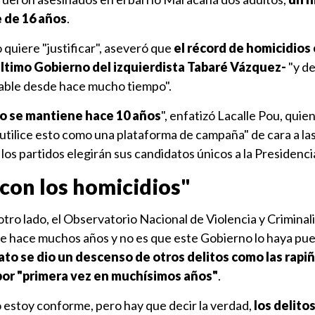
 de 16 años
.
o quiere "justificar", aseveró que
el récord de homicidios 
 último Gobierno del izquierdista Tabaré Vázquez-
"y de
able desde hace mucho tiempo".
 se mantiene hace 10 años
", enfatizó Lacalle Pou, quie
tilice esto como una plataforma de campaña" de cara a las
e los partidos elegirán sus candidatos únicos a la Presidenci
on los homicidios"
otro lado, el Observatorio Nacional de Violencia y Criminal
de hace muchos años y no es que este Gobierno lo haya pue
to se dio un descenso de otros delitos como las rapi
 por "primera vez en muchísimos años"
.
 estoy conforme, pero hay que decir la verdad,
los delito