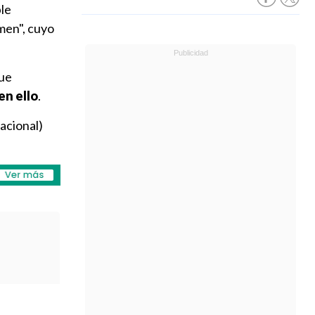
ple
men", cuyo
que
en ello
.
acional)