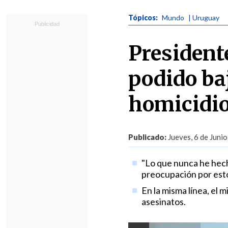
Tópicos:
Mundo
| Uruguay
President
podido ba
homicidi
Publicado:
Jueves, 6 de Junio
"Lo que nunca he hech
preocupación por estos
En la misma línea, el m
asesinatos.