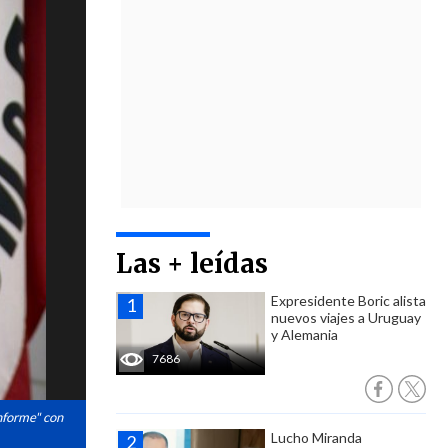
Las + leídas
Expresidente Boric alista
nuevos viajes a Uruguay
y Alemania
7686
onforme" con
Lucho Miranda