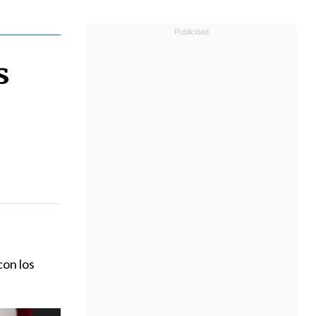
s
con los