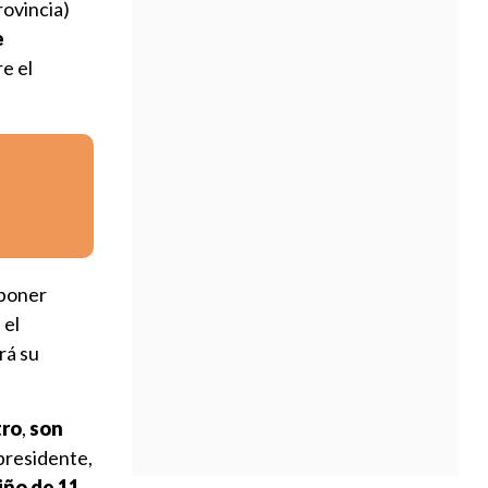
rovincia)
e
re el
 poner
 el
rá su
tro
,
son
 presidente,
iño de 11