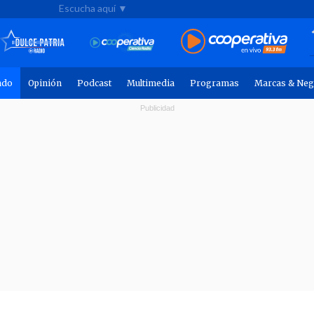
Escucha aquí ▼
ndo
Opinión
Podcast
Multimedia
Programas
Marcas & Neg