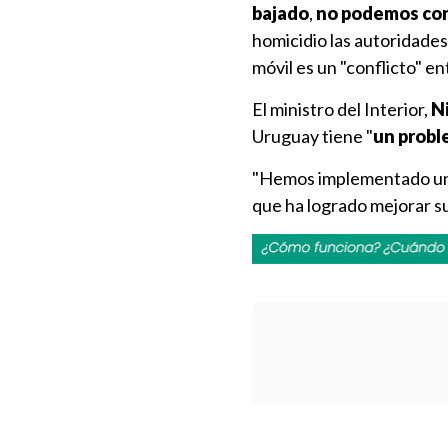
bajado
,
no podemos con
homicidio las autoridades
móvil es un "conflicto" e
El ministro del Interior,
Ni
Uruguay tiene "
un probl
"Hemos implementado un c
que ha logrado mejorar su