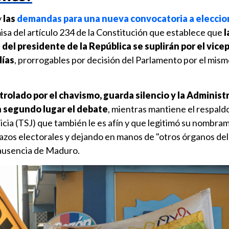
y
las
demandas para una nueva convocatoria a eleccio
isa del artículo 234 de la Constitución que establece que
l
del presidente de la República se suplirán por el vic
días
, prorrogables por decisión del Parlamento por el mis
ntrolado por el chavismo, guarda silencio y la Administ
 segundo lugar el debate
, mientras mantiene el respald
cia (TSJ) que también le es afín y que legitimó su nombra
plazos electorales y dejando en manos de "otros órganos del
a ausencia de Maduro.