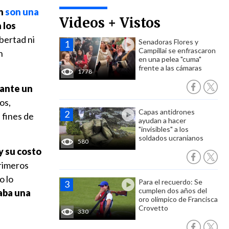
én
son una
Videos + Vistos
 los
ibertad ni
Senadoras Flores y
Campillai se enfrascaron
n
en una pelea "cuma"
frente a las cámaras
1778
 ante un
os,
Capas antidrones
 fines de
ayudan a hacer
"invisibles" a los
soldados ucranianos
580
y su costo
primeros
o lo
Para el recuerdo: Se
cumplen dos años del
laba una
oro olímpico de Francisca
Crovetto
330