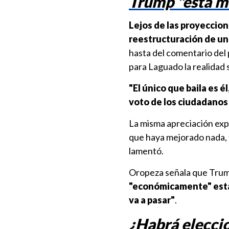
Trump "está m
Lejos de las proyeccio
reestructuración de u
hasta del comentario del
para Laguado la realidad s
"El único que baila es 
voto de los ciudadanos 
La misma apreciación exp
que haya mejorado nada, 
lamentó.
Oropeza señala que Trump
"económicamente" están
va a pasar"
.
¿Habrá elecci