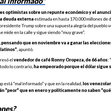
al informado"
nes optimistas sobre un repunte económico y el anunc
na deuda externa
estimada en hasta 170.000 millones de d
 presidente Trump sobre una supuesta alegría del pueblo 
e mide en la calle y sigue siendo "muy grave".
él, pensando que en noviembre va a ganar las eleccione
latinos"
, apuntó.
resó el
vendedor de café Ronny Oropeza, de 66 años
:
todo lo contrario,
ha empeorado porque el dólar sigue 
 está "mal informado" y que en la realidad,
los venezola
 "peor" que en enero y políticamente no saben "qué 
ones?