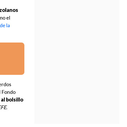
ezolanos
mo el
de la
uerdos
el Fondo
al bolsillo
EFE
.