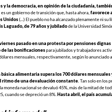
es y la democracia, en opinión de la ciudadanía, tambi
e es un gobierno de transición que, hasta ahora,
favorece a
os Unidos
(...) El pueblo no ha alcanzado plenamente ni su l
is Laguado, de 79 años y jubilado
de la Universidad Simó
 viernes pasado en una protesta por pensiones dignas
 de las bonificaciones
para jubilados y trabajadores activ
 dólares mensuales, respectivamente, según lo anunciado a
a básica alimentaria supera los 700 dólares mensuales 
l ritmo de una devaluación constante
. Tan solo en los 
la moneda nacional se devaluó 45%, más de la mitad de tod
25, cuando se depreció un 8%.
Hasta abril, el país acumu