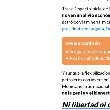
Tras el impacto inicial d
no ven un alivio econó
petróleo y la minería, mi
presidenta encargada, D
Revisa también
Uruguay en alerta por
A casi un año de su d
Y aunque la flexibilizaci
petroleros con inversioni
Monetario Internacional
de la gente y el bienes
Ni libertad ni