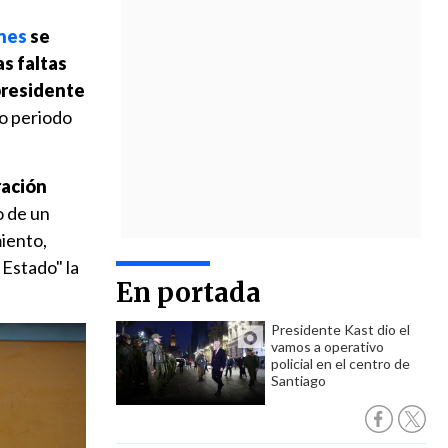
nes
se
as faltas
epresidente
mo periodo
ración
o de un
miento,
 Estado" la
En portada
Presidente Kast dio el
vamos a operativo
policial en el centro de
Santiago