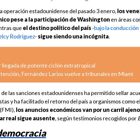
e la operación estadounidense del pasado 3 enero,
los ven
mico pese a la participación de Washington
en áreas co
entras que
el destino político del país
-
bajo la conducción 
elcy Rodríguez
-
sigue siendo una incógnita
.
 llegada de potente ciclón extratropical
etención, Fernández Larios vuelve a tribunales en Miami
ón de las sanciones estadounidenses ha permitido sellar ac
stas y ha facilitado el retorno del país a organismos como 
 (FMI),
los anuncios económicos van por un carril ajeno 
tar real sigue ausente
, según testimonios recogidos por
 democracia