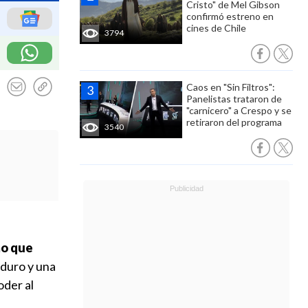
Cristo" de Mel Gibson
confirmó estreno en
cines de Chile
3794
Caos en "Sin Filtros":
Panelistas trataron de
"carnicero" a Crespo y se
retiraron del programa
3540
mo que
aduro y una
oder al