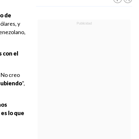
io de
ólares, y
venezolano,
s con el
 "No creo
subiendo
",
nos
es lo que