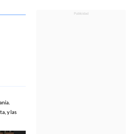
anía.
a, y las