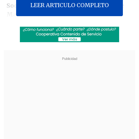
LEER ARTICULO COMPLETO
Social de la Federación Venezolana de
Maestros
(Cendas-FVM).
El sueldo promedio de los docentes, de
unos
18,34 dólares
(17.398 en moneda
chilena)
al mes
, representa el
3,5 % del
costo de la canasta
y supone un déficit
del 96,5 %, de acuerdo al reporte del
Cendas-FVM.
Revisa también
Otro día en Rusia: Veterano de guerra fue
golpeado por un rayo mientras enfrentaba a
un oso
Paz aseguró que "una nueva Bolivia está
naciendo" al conmemorar 201 años de