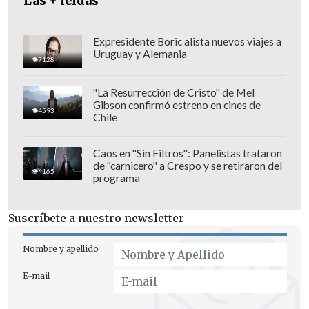
Las + leídas
Expresidente Boric alista nuevos viajes a
Uruguay y Alemania
7128
"La Resurrección de Cristo" de Mel
Gibson confirmó estreno en cines de
4593
Chile
Caos en "Sin Filtros": Panelistas trataron
de "carnicero" a Crespo y se retiraron del
4165
programa
El ente emisor indicó que el
mayor
Suscríbete a nuestro newsletter
aumento se registró en el sector
educación
, cuyos precios subieron un 4,9
Nombre y apellido
%;
bebidas alcohólicas y tabaco
, con un
E-mail
alza del 1,5 %;
salud, y restaurantes y
hoteles, ambos con aumentos del 1,4 %
.