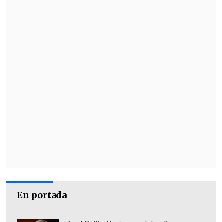
los
133,3 dólares
, pagados en bolívares a
la tasa de cambio oficial del BCV.
En portada