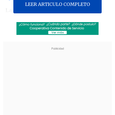
LEER ARTICULO COMPLETO
La decisión del viernes del TSJ "es
inconsistente con el compromiso de los
representantes de Nicolás Maduro de
celebrar unas elecciones presidenciales
venezolanas competitivas en 2024"
,
señaló este sábado Matthew Miller,
portavoz del Departamento de Estado de
EEUU.
Revisa también
El tifón Dolphin obligó a evacuar a más de
215.000 personas en Shanghái
Más de 4.300 personas han muerto en el
Líbano desde inicio de ofensiva israelí en
marzo