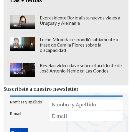
que todos los partidos políticos eligieran
Las + leídas
al candidato de su elección.
Expresidente Boric alista nuevos viajes a
Uruguay y Alemania
8124
Lucho Miranda respondió sabiamente a
frase de Camila Flores sobre la
8122
discapacidad
Revelan video clave sobre el accidente de
José Antonio Neme en Las Condes
6094
Suscríbete a nuestro newsletter
Nombre y apellido
"Actualmente,
Estados Unidos está
E-mail
revisando nuestra política de sanciones
a Venezuela
, basándose en este hecho y