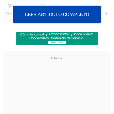
"Voy a volver. No como un evento, sino
como una promesa que se cumple paso a
LEER ARTICULO COMPLETO
paso, porque mi lugar está allá, con
ustedes. Y cuando nos encontremos,
vamos a levantar este país desde el
mismo lado en el que siempre hemos
estado
", escribió Machado en su cuenta
de X.
Revisa también
El mayor apagón de este viernes en Cuba
dejará a la vez sin electricidad al 72 % del país
Eclipse solar comenzará en Siberia y cruzará el
Ártico antes de llegar a España