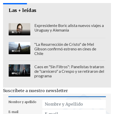
abandonaremos nunca"
, prometió
Las + leídas
Machado.
Expresidente Boric alista nuevos viajes a
Uruguay y Alemania
7373
"La Resurrección de Cristo" de Mel
Gibson confirmó estreno en cines de
5049
Chile
Caos en "Sin Filtros": Panelistas trataron
de "carnicero" a Crespo y se retiraron del
4433
programa
Suscríbete a nuestro newsletter
Nombre y apellido
E-mail