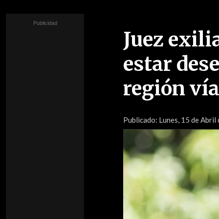
Juez exil
estar dese
región ví
Publicado:
Lunes, 15 de Abril 