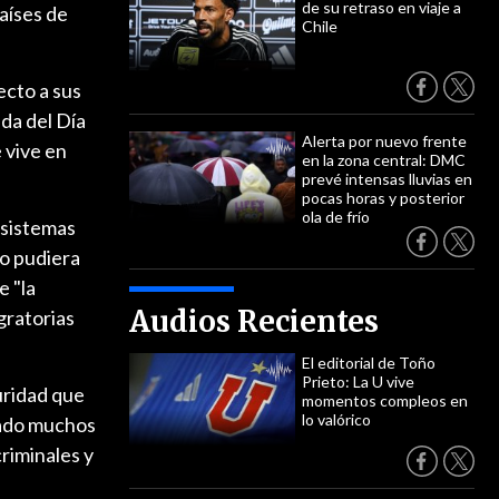
de su retraso en viaje a
aíses de
Chile
ecto a sus
da del Día
Alerta por nuevo frente
 vive en
en la zona central: DMC
prevé intensas lluvias en
pocas horas y posterior
ola de frío
s sistemas
so pudiera
e "la
Audios Recientes
gratorias
El editorial de Toño
Prieto: La U vive
guridad que
momentos compleos en
lo valórico
gado muchos
riminales y