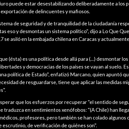
uro puede estar desestabilizando deliberadamente a los p
 exportación de delincuentes y mafiosos.
stema de seguridad y de tranquilidad de la ciudadanía resp
as eso y desmontas un sistema político", dijo a Lo Que Que
7 se asiló en la embajada chilena en Caracas y actualmente
ue (ésta) es una política desde allá para (...) desmontar lo
 libertades y democracias de los países se vayan al suelo. E
na política de Estado", enfatizó Marcano, quien apuntó qu
ecesidad de resguardarse, tiene que aplicar las medidas mi
s".
o esperar que los esfuerzos por recuperar "el sentido de se
 se traduzca en sentimientos xenófobos: "(A Chile) han lle
médicos, profesores, pero también se han colado algunos c
escrutinio, de verificación de quiénes son".