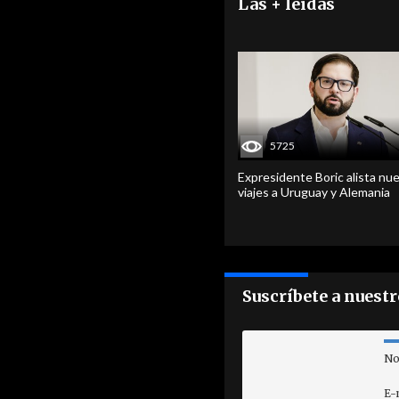
Las + leídas
5725
Expresidente Boric alista nu
viajes a Uruguay y Alemania
Suscríbete a nuest
No
E-