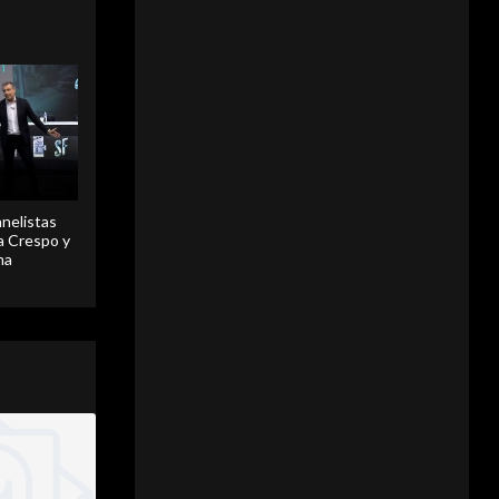
anelistas
 a Crespo y
ma