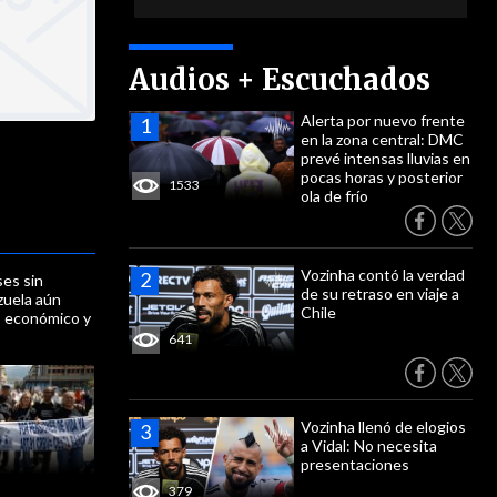
Audios + Escuchados
Alerta por nuevo frente
en la zona central: DMC
prevé intensas lluvias en
pocas horas y posterior
1533
ola de frío
Vozinha contó la verdad
ses sin
de su retraso en viaje a
uela aún
Chile
io económico y
641
Vozinha llenó de elogios
a Vidal: No necesita
presentaciones
379