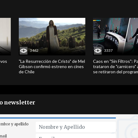
3462
3337
evos
"La Resurrección de Cristo" de Mel
Caos en "Sin Filtros": P
Gibson confirmó estreno en cines
trataron de "carnicero"
de Chile
se retiraron del progra
ro newsletter
mbre y apellido
mail