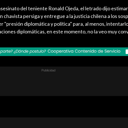
sesinato del teniente Ronald Ojeda, el letrado dijo estimar
 chavista persiga y entregue a la justicia chilena a los so
 "presión diplomática y política" para, al menos, intentarlo
laciones diplomáticas, en este momento, no la veo muy con