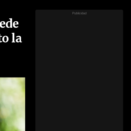
uede
o la