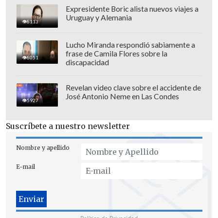
juramentado el líder chavista Nicolás
Expresidente Boric alista nuevos viajes a
Uruguay y Alemania
Maduro
por la Asamblea Nacional que
8113
controla el oficialismo.
Lucho Miranda respondió sabiamente a
frase de Camila Flores sobre la
8051
discapacidad
Revelan video clave sobre el accidente de
José Antonio Neme en Las Condes
5927
Suscríbete a nuestro newsletter
Nombre y apellido
E-mail
El mismo 10 de enero, Edmundo González