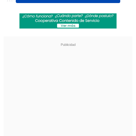
Domingo, hacia las 13:30 hora local (17:30
GMT). Aunque se desconoce
oficialmente el destino de la aeronave,
vuela con dirección oeste y, según el
rastreador de vuelos FlightAWare, el
destino previsiblemente sería
Guatemala
.
Revisa también
El tifón Dolphin obligó a evacuar a más de
215.000 personas en Shanghái
Más de 4.300 personas han muerto en el
Líbano desde inicio de ofensiva israelí en
marzo