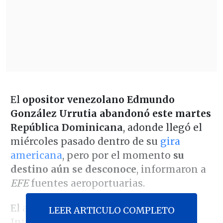
El
opositor venezolano Edmundo
González Urrutia
abandonó este martes
República Dominicana
, adonde llegó el
miércoles pasado dentro de su
gira
americana
, pero por el momento
su
destino aún se desconoce
, informaron a
EFE
fuentes aeroportuarias.
El avión despegó del Aeropuerto
LEER ARTICULO COMPLETO
Internacional La Isabela, en Santo