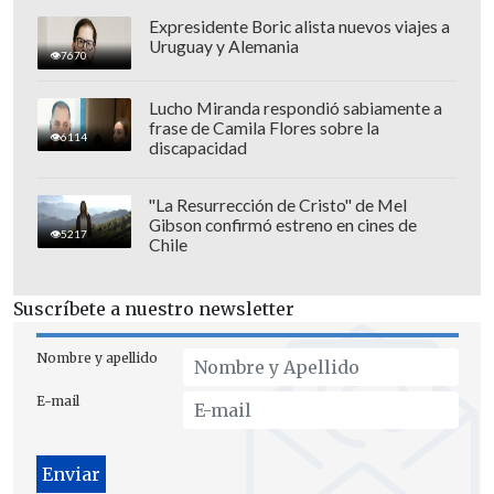
Expresidente Boric alista nuevos viajes a
Uruguay y Alemania
7670
Lucho Miranda respondió sabiamente a
frase de Camila Flores sobre la
6114
discapacidad
"La Resurrección de Cristo" de Mel
Gibson confirmó estreno en cines de
5217
Chile
5 de enero: Jura como presidenta
encargada ante la Asamblea Nacional,
Suscríbete a nuestro newsletter
convirtiéndose en la
primera mujer en
la historia de Venezuela en ocupar el
Nombre y apellido
cargo
. En su discurso, denuncia que
E-mail
Maduro y Flores son "rehenes" en EE.UU.
6 de enero: Rodríguez designa al