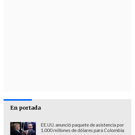
14 de enero: Confirma conversaciones
telefónicas con
Donald Trump
para
establecer una "agenda de trabajo
bilateral" y evaluar el restablecimiento
de relaciones diplomáticas.
15 de enero:
Presenta una propuesta de
reforma en la ley de hidrocarburos
para
buscar inversiones en las
infraestructuras petroleras, en
momentos en los que el crudo es el
centro del debate entre EE.UU. y
Venezuela.
En portada
16 de enero: Realiza nuevos
cambios
EE.UU. anunció paquete de asistencia por
ministeriales
en las áreas de Transporte,
1.000 millones de dólares para Colombia
Ecosocialismo y Comunicación, unos