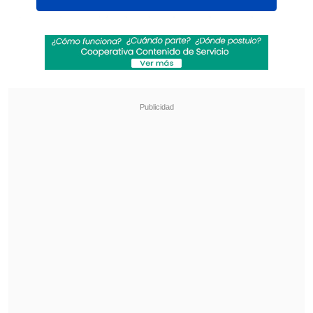
A continuación los hechos claves de su
gestión desde la agresión
estadounidense, el 3 de enero de 2026:
Revisa también
México y Perú reanudan sus relaciones
diplomáticas tras casi un año de ruptura
Arabia Saudí, Turquía y Pakistán firmaron
pacto de defensa mutua
3 de enero: El Tribunal Supremo de
Justicia de Venezuela ordena que la
vicepresidenta ejecutiva, Delcy
Rodríguez, asuma como presidenta