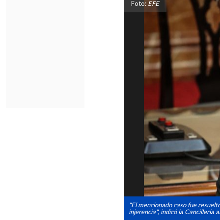
Foto:
EFE
"El mencionado caso fue resuelto 
injerencia", indicó la Cancillería