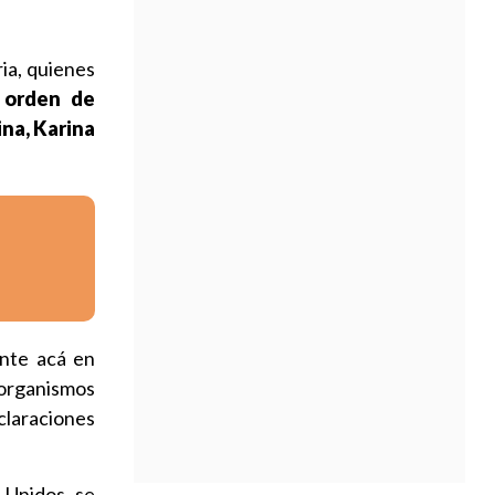
ia, quienes
a orden de
ina, Karina
ente acá en
organismos
claraciones
 Unidos, se