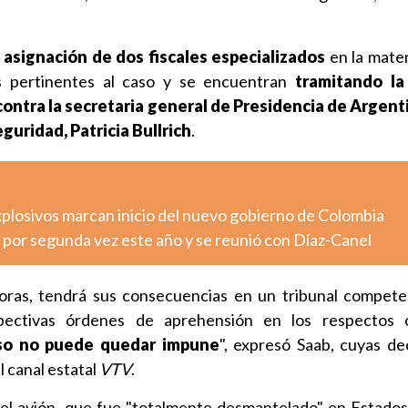
a
asignación de dos fiscales especializados
en la mater
ias pertinentes al caso y se encuentran
tramitando l
ontra la secretaria general de Presidencia de Argent
eguridad, Patricia Bullrich
.
xplosivos marcan inicio del nuevo gobierno de Colombia
 por segunda vez este año y se reunió con Díaz-Canel
horas, tendrá sus consecuencias en un tribunal compet
pectivas órdenes de aprehensión en los respectos 
o no puede quedar impune
", expresó Saab, cuyas de
l canal estatal
VTV
.
del avión, que fue "totalmente desmantelado" en Estados