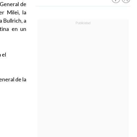
 General de
r Milei, la
 Bullrich, a
ntina en un
 el
eneral de la