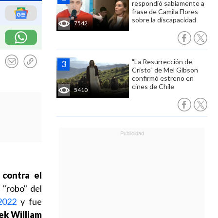
respondió sabiamente a
frase de Camila Flores
sobre la discapacidad
7542
"La Resurrección de
Cristo" de Mel Gibson
confirmó estreno en
cines de Chile
5410
 contra el
l "robo" del
2022
y fue
ek William