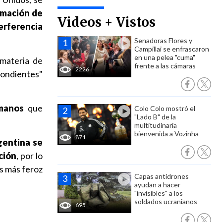
timación de
Videos + Vistos
terferencia
Senadoras Flores y
Campillai se enfrascaron
en una pelea "cuma"
 materia de
frente a las cámaras
2226
pondientes"
umanos
que
Colo Colo mostró el
"Lado B" de la
multitudinaria
bienvenida a Vozinha
871
entina se
ción
, por lo
s más feroz
Capas antidrones
ayudan a hacer
"invisibles" a los
soldados ucranianos
695