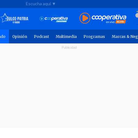
Escucha aquí ▼
ndo
Opinión
Podcast
Multimedia
Programas
Marcas & Neg