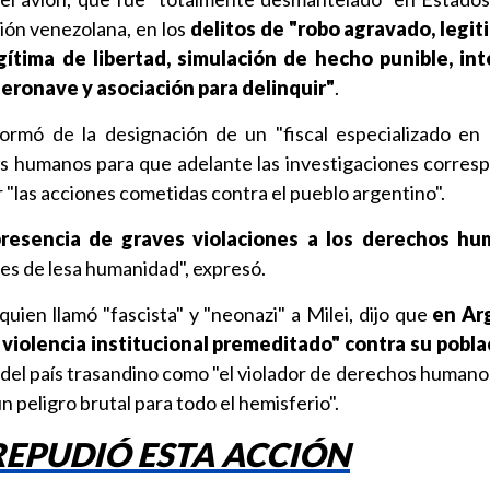
ación venezolana, en los
delitos de "robo agravado, legi
egítima de libertad, simulación de hecho punible, in
e aeronave y asociación para delinquir"
.
formó de la designación de un "fiscal especializado en
os humanos para que adelante las investigaciones corres
r "las acciones cometidas contra el pueblo argentino".
resencia de graves violaciones a los derechos h
es de lesa humanidad", expresó.
 quien llamó "fascista" y "neonazi" a Milei, dijo que
en Arg
 violencia institucional premeditado" contra su pobla
 del país trasandino como "el violador de derechos humano
n peligro brutal para todo el hemisferio".
EPUDIÓ ESTA ACCIÓN