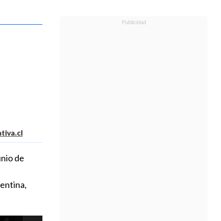
a
tiva.cl
unio de
gentina,