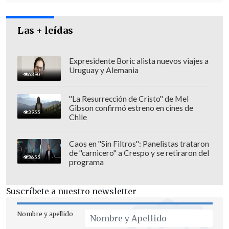
dólares).
Las + leídas
Expresidente Boric alista nuevos viajes a
Uruguay y Alemania
6390
"La Resurrección de Cristo" de Mel
Gibson confirmó estreno en cines de
3955
Chile
Caos en "Sin Filtros": Panelistas trataron
de "carnicero" a Crespo y se retiraron del
3655
programa
En dinero chileno, la cantidad asciende a
Suscríbete a nuestro newsletter
más de mil millones de pesos
; 1.071
millones, exactamente.
Nombre y apellido