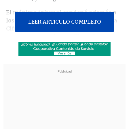
El máximo tribunal
condenó además a
los militares en retiro Gabriel Vergara
LEER ARTICULO COMPLETO
Cifuentes, Juan Ricardo Mac-Lean
Vergara y Eugenio Castillo Cadiz
a
penas de cuatro años de presidio con el
beneficio de
libertad vigilada
, por su
responsabilidad en
malversación de
caudales públicos
.
Revisa también
Alcalde de San Bernardo refuta optimismo del
Gobierno: "Pareciera que hay dos Chile"
ACOT: Arrau apunta a "terminar con el
monopolio" del SML en pesquisas de ADN