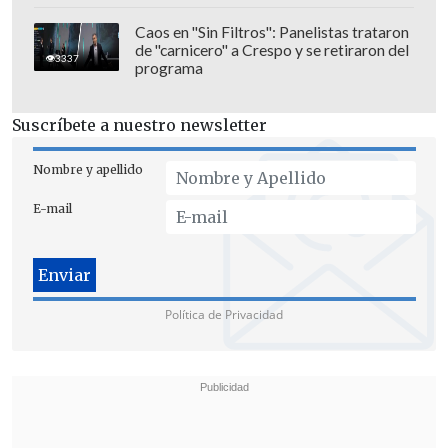
Caos en "Sin Filtros": Panelistas trataron
de "carnicero" a Crespo y se retiraron del
3337
programa
Suscríbete a nuestro newsletter
Nombre y apellido
E-mail
"La plusvalía de este edificio se va a ir al
suelo. Van a ampliar el espigón y van a
colgar grúas y contenedores",
admitió a
Política de Privacidad
la agencia de noticias
EFE
este vecino,
que lamentó que
se va a perder la
"magia" de una ciudad
que inspiró a
Pablo Neruda
y a la que todo el país se
refiere como "Valpo".