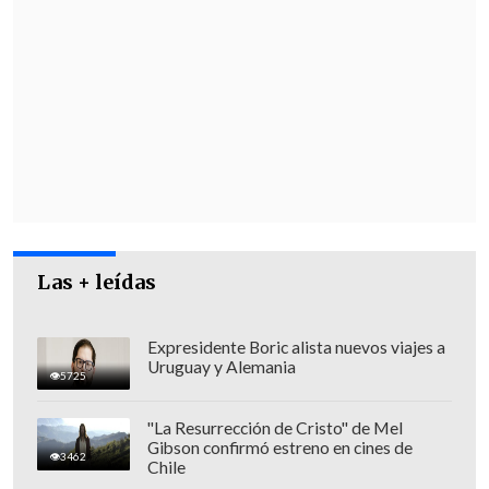
grúas, afectando así al turismo
de la
denominada
"Joya del Pacífico",
conocida
por sus cerros de casas de colores e
históricos funiculares de madera y acero.
Vistas al Pacífico
Manuel Selís tiene vista despejada al
Pacífico desde su ventana, pero es
consciente de que esta imagen tiene los
Las + leídas
días contados
con la ampliación del
puerto y ha decidido poner en venta su
Expresidente Boric alista nuevos viajes a
departamento.
Uruguay y Alemania
5725
"La Resurrección de Cristo" de Mel
Gibson confirmó estreno en cines de
3462
Chile