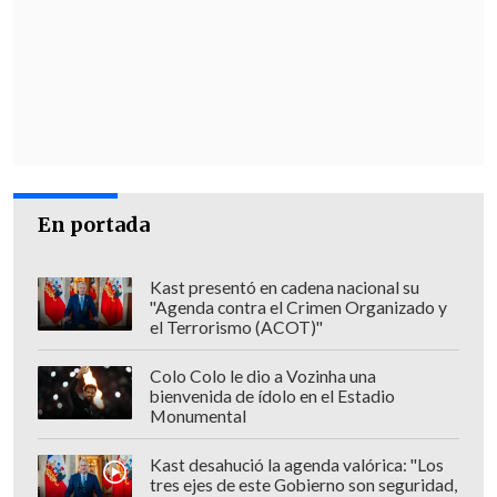
El proyecto
Tras más de 12 años, la primera fase del
proyecto de ampliación fue aprobada en
marzo por la Comisión de Evaluación
Ambiental y
se espera que sea licitada
entre 2027 y 2028.
En portada
El proyecto
permitirá movilizar cerca de
Kast presentó en cadena nacional su
2,3 millones de TEUs y más de 3,4
"Agenda contra el Crimen Organizado y
millones de toneladas
de carga
el Terrorismo (ACOT)"
fraccionada al año y se estima que
Colo Colo le dio a Vozinha una
generará 2.500 nuevos empleos.
bienvenida de ídolo en el Estadio
Monumental
También
facilitará la llegada de más
Kast desahució la agenda valórica: "Los
cruceros, ya que hasta ahora la gran
tres ejes de este Gobierno son seguridad,