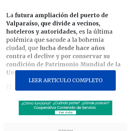
La
futura ampliación del puerto de
Valparaíso, que divide a vecinos,
hoteleros y autoridades,
es la última
polémica que sacude a la bohemia
ciudad, que
lucha desde hace años
contra el declive y por conservar su
condición de Patrimonio Mundial de la
Unesco.
LEER ARTICULO COMPLETO
El proyecto, que consta de dos fases y
cuya primera etapa obtuvo en marzo el
permiso ambiental necesario
tras años
de tramitación, contempla una
inversión
de 900 millones de dólares y la
construcción de un muelle para cruceros