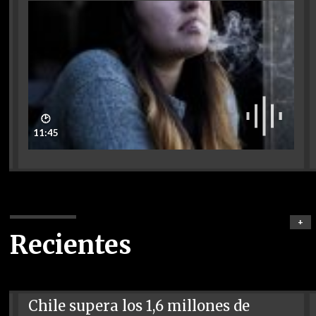
🕑
11:45
+
Recientes
Chile supera los 1,6 millones de