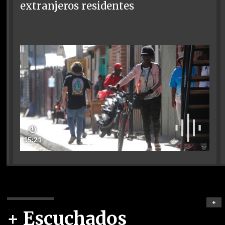
extranjeros residentes
🕑
15:21
+
+ Escuchados