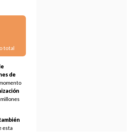
o total
de
nes de
su momento
ización
 millones
 también
e esta