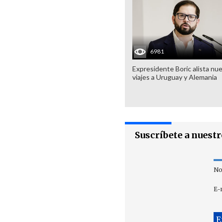
6981
Expresidente Boric alista nu
viajes a Uruguay y Alemania
Suscríbete a nuest
No
E-