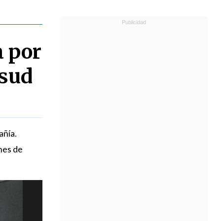
 por
osud
añía.
nes de