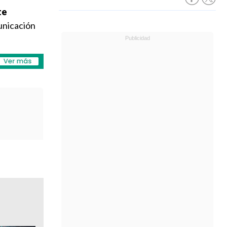
te
unicación