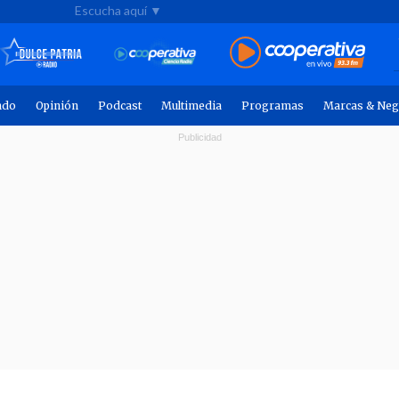
Escucha aquí ▼
ndo
Opinión
Podcast
Multimedia
Programas
Marcas & Neg