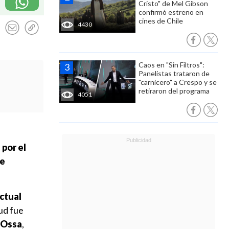
Cristo" de Mel Gibson
confirmó estreno en
cines de Chile
4430
Caos en "Sin Filtros":
Panelistas trataron de
"carnicero" a Crespo y se
retiraron del programa
4051
por el
de
ctual
ud fue
 Ossa
,