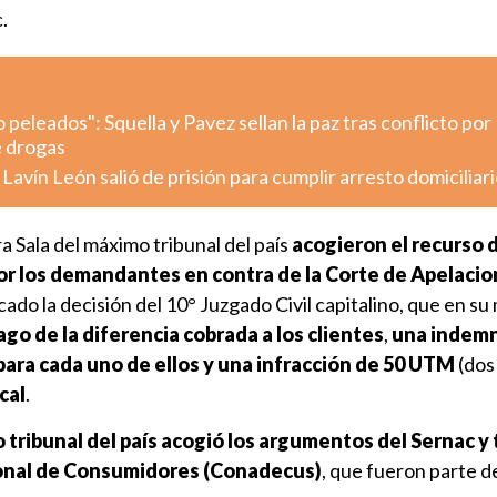
.
eleados": Squella y Pavez sellan la paz tras conflicto por
e drogas
avín León salió de prisión para cumplir arresto domiciliari
a Sala del máximo tribunal del país
acogieron el recurso 
or los demandantes en contra de la Corte de Apelacio
ado la decisión del 10° Juzgado Civil capitalino, que en 
go de la diferencia cobrada a los clientes
,
una indemn
para cada uno de ellos
y una infracción de 50 UTM
(dos
cal
.
 tribunal del país acogió los argumentos
del Sernac y
ional de Consumidores (Conadecus)
, que fueron parte d