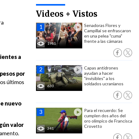
Videos + Vistos
ra
Senadoras Flores y
Campillai se enfrascaron
en una pelea "cuma"
frente a las cámaras
1981
ientes a
Capas antidrones
 pesos por
ayudan a hacer
"invisibles" a los
os últimos
soldados ucranianos
630
ste nuevo
Para el recuerdo: Se
cumplen dos años del
oro olímpico de Francisca
ngún valor
Crovetto
341
glamento.