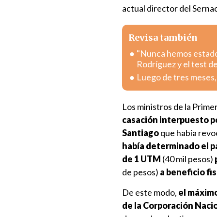
actual director del Sernac
Revisa también
"Nunca hemos estado p
Rodríguez y el test d
Luego de tres meses, L
Los ministros de la Primer
casación interpuesto p
Santiago
que había revoc
había determinado el pa
de 1 UTM
(40 mil pesos)
de pesos)
a beneficio fis
De este modo,
el máximo
de la Corporación Nac