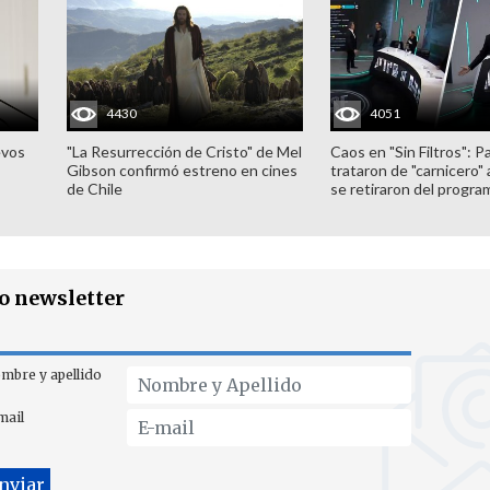
4430
4051
evos
"La Resurrección de Cristo" de Mel
Caos en "Sin Filtros": P
Gibson confirmó estreno en cines
trataron de "carnicero"
de Chile
se retiraron del progra
ro newsletter
mbre y apellido
mail