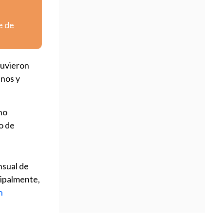
e de
tuvieron
anos y
no
o de
nsual de
cipalmente,
n