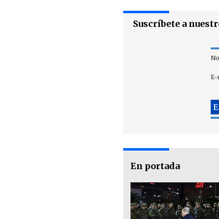
Suscríbete a nuest
No
E-
En portada