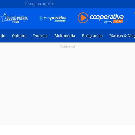
Escucha aquí ▼
ndo
Opinión
Podcast
Multimedia
Programas
Marcas & Neg