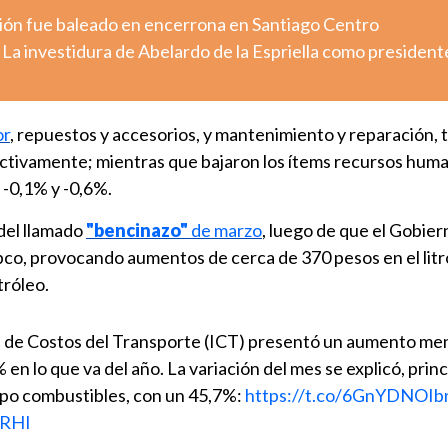
ión fue baleado en encerrona en Santiago Centro
 La investidura de Abelardo de la Espriella como president
or
, repuestos y accesorios, y mantenimiento y reparación, 
ectivamente; mientras que bajaron los ítems recursos hum
 -0,1% y -0,6%.
 del llamado
"bencinazo"
de marzo
, luego de que el Gobier
co, provocando aumentos de cerca de 370 pesos en el litr
tróleo.
ice de Costos del Transporte (ICT) presentó un aumento me
n lo que va del año. La variación del mes se explicó, prin
upo combustibles, con un 45,7%:
https://t.co/6GnYDNOIb
SRHI