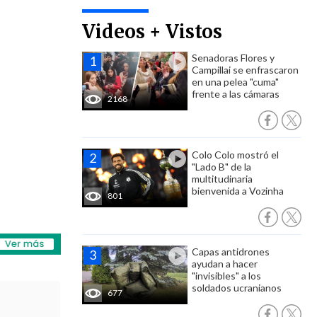
Videos + Vistos
Senadoras Flores y
Campillai se enfrascaron
en una pelea "cuma"
frente a las cámaras
2168
Colo Colo mostró el
"Lado B" de la
multitudinaria
bienvenida a Vozinha
801
Capas antidrones
ayudan a hacer
"invisibles" a los
soldados ucranianos
677