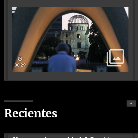
🕑
00:29
+
Recientes