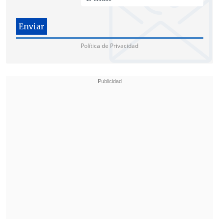
que el ramo de Memoria y Derechos
Humanos será sobre la base de
documentos oficiales reconocidos por el
Política de Privacidad
Estado de Chile,
los informes Rettig
sobre detenidos desaparecidos y Valech
sobre prisión política y torturas
.
"Una asignatura precisa, en memoria y
derechos humanos, que se enseñe lo que
ocurrió durante la dictadura y es una
enseñanza que emana de documentos
oficiales del Estado. No estamos pidiendo
nada que enseñe lo que nosotros como
comunistas, humanistas,
demócratacristianos, socialistas,
creamos", indicó.