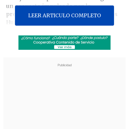
un proyecto impulsado por la
presidenta de la comisión de Derechos
LEER ARTICULO COMPLETO
Humanos de la Cámara de Diputados,
Carmen Hertz
(PC), -respaldado por
parlamentarios desde el Frente Amplio
hasta la Democracia Cristiana- que busca
hacer obligatoria una asignatura para
abordar en clases los crímenes cometidos
en dictadura.
Revisa también
Felipe Harboe: No se logra disuadir al crimen
organizado con copamiento policial
Alumnos con necesidades educativas
especiales alcanzaron récord de 473 mil en