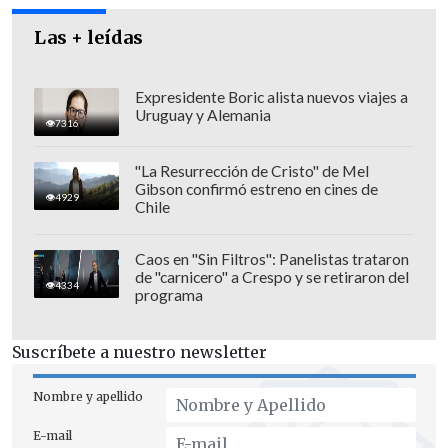
Las + leídas
Expresidente Boric alista nuevos viajes a
Uruguay y Alemania
7316
"La Resurrección de Cristo" de Mel
Gibson confirmó estreno en cines de
4929
Chile
Caos en "Sin Filtros": Panelistas trataron
de "carnicero" a Crespo y se retiraron del
4334
programa
Gutiérrez: Es necesario que nuestra
juventud tengan memoria
Suscríbete a nuestro newsletter
Mientras que el diputado comunista
Nombre y apellido
Hugo Gutiérrez
-quien explicó la
E-mail
iniciativa en ausencia de Hertz-, sostuvo