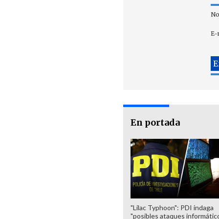
No
E-
En portada
"Lilac Typhoon": PDI indaga
"posibles ataques informátic