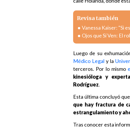
calle Holanda, donde est
Revisa también
Vanessa Kaiser: "Si e
Ojos que Sí Ven: El ro
Luego de su exhumación
Médico Legal
y la
Univer
terceros. Por lo mismo
kinesióloga y expert
Rodríguez
.
Esta última concluyó qu
que hay fractura de ca
estrangulamiento y ah
Tras conocer esta informa