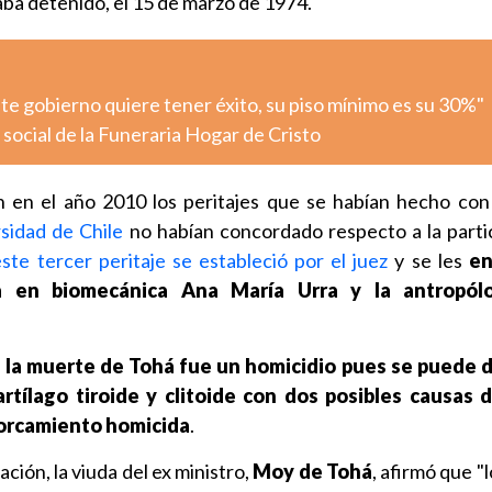
aba detenido, el 15 de marzo de 1974.
ste gobierno quiere tener éxito, su piso mínimo es su 30%"
l social de la Funeraria Hogar de Cristo
 en el año 2010 los peritajes que se habían hecho con
sidad de Chile
no habían concordado respecto a la parti
este tercer peritaje se estableció por el juez
y se les
en
a en biomecánica Ana María Urra y la antropólo
e
la muerte de Tohá fue un homicidio pues se puede 
rtílago tiroide y clitoide con dos posibles causas 
orcamiento homicida
.
ción, la viuda del ex ministro,
Moy de Tohá
, afirmó que "