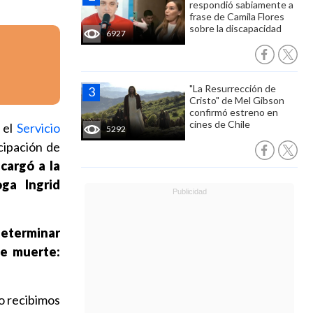
respondió sabiamente a
frase de Camila Flores
sobre la discapacidad
6927
"La Resurrección de
Cristo" de Mel Gibson
confirmó estreno en
cines de Chile
 el
Servicio
5292
cipación de
cargó a la
ga Ingrid
determinar
de muerte:
lo recibimos