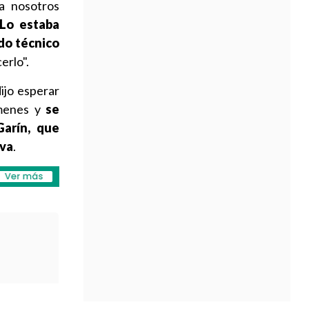
a nosotros
 Lo estaba
ldo técnico
erlo".
dijo esperar
ímenes y
se
Garín, que
lva
.