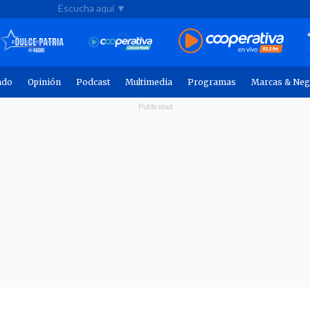
Escucha aquí ▼
ndo
Opinión
Podcast
Multimedia
Programas
Marcas & Neg