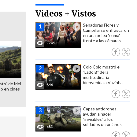
Videos + Vistos
Senadoras Flores y
Campillai se enfrascaron
en una pelea "cuma"
frente a las cámaras
2209
Colo Colo mostró el
"Lado B" de la
multitudinaria
bienvenida a Vozinha
sto" de Mel
846
o en cines
Capas antidrones
ayudan a hacer
"invisibles" a los
soldados ucranianos
683