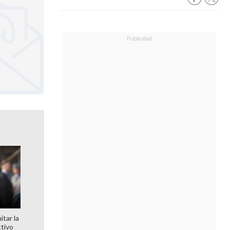
itar la
ctivo