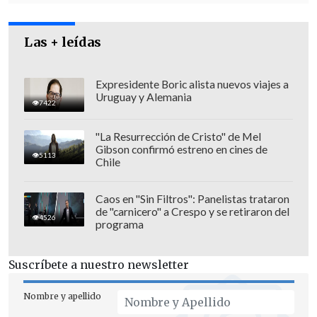
Las + leídas
Expresidente Boric alista nuevos viajes a
Uruguay y Alemania
7422
"La Resurrección de Cristo" de Mel
Gibson confirmó estreno en cines de
5113
Chile
Caos en "Sin Filtros": Panelistas trataron
de "carnicero" a Crespo y se retiraron del
4526
programa
"Michelle Bachelet tiene una
oportunidad histórica de dar señales de
Suscríbete a nuestro newsletter
reconciliación
y creo que se justifica
plenamente en estos cuatro casos que
Nombre y apellido