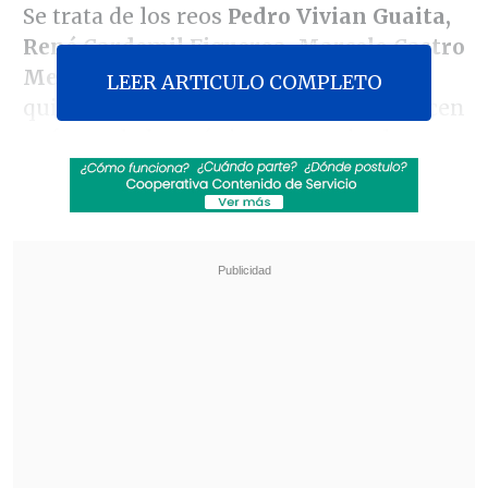
Se trata de los reos
Pedro Vivian Guaita,
René Cardemil Figueroa, Marcelo Castro
Mendoza y Gustavo Muñoz Ramírez
,
LEER ARTICULO COMPLETO
quienes tienen más de 70 años y padecen
enfermedades crónicas y terminales.
Revisa también
Servel denunció al PDG ante Fiscalía por
irregularidades en gastos electorales
Día del Niño: Comercio se prepara con más
ventas y panoramas familiares
El abogado que los representa,
Raúl
Meza
, dijo que esta petición es histórica
porque se hace de forma colectiva y