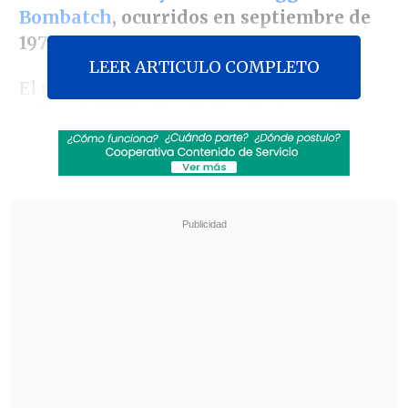
Bombatch
, ocurridos en septiembre de
1973.
LEER ARTICULO COMPLETO
El magistrado condenó al
brigadier en
retiro del Ejército, Pedro Espinoza Bravo
a la pena de 7 años de presidio por su
responsabilidad como autor de ambos
homicidios
y al
funcionario civil en
retiro de Fuerza Aérea, Rafael González
Berdugo, a la pena de 2 años de presidio
.
Revisa también
Así fue el intento de encerrona repelido por el
escolta del exministro Cordero
Encuestas destacan popularidad de la ACOT