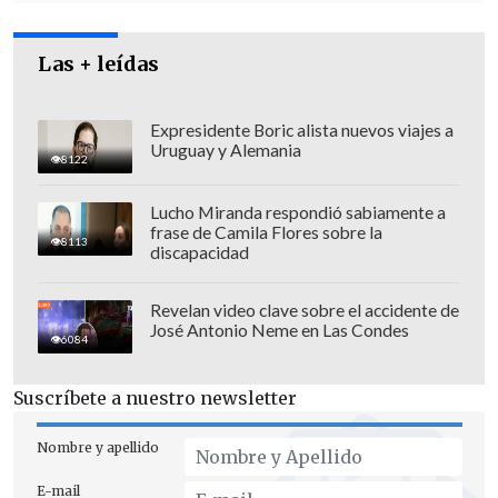
Las + leídas
Expresidente Boric alista nuevos viajes a
Uruguay y Alemania
8122
Lucho Miranda respondió sabiamente a
frase de Camila Flores sobre la
8113
discapacidad
La investigación estableció que los
crímenes ocurrieron el 18 de septiembre
Revelan video clave sobre el accidente de
José Antonio Neme en Las Condes
de 1973 contra Horman y entre el 21 y 22
6084
de septiembre del mismo año en el
Suscríbete a nuestro newsletter
Estadio Nacional con Terrugi.
Nombre y apellido
Agrupación de Familiares: Es un fallo
"violento"
E-mail