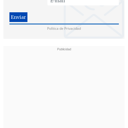
Ante el dictamen, la
presidenta de la
Agrupación de Familiares de Ejecutados
Políticos, Alicia Lira
, criticó la
Política de Privacidad
mezquindad del castigo pues según
explicó, "una persona que es detenida,
secuestrada y que la hacen desaparecer y
después de 41 años se llegue a este fallo
nos parece violento"
.
"Cuando nosotros hablamos que en este
país no hay justicia, lo decimos en forma
literal porque
la justicia ha sido en la
medida de lo posible
, por los tratados y
convenios internacionales es diferente a
cualquier homicidio o crimen
premeditado", añadió la dirigenta.