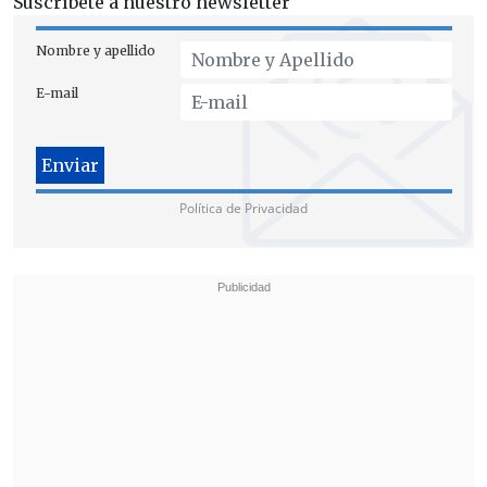
Suscríbete a nuestro newsletter
Nombre y apellido
E-mail
Política de Privacidad
[Lea también]
Cámara Baja busca citar
a ministro Rabat por renuncias en la
Comisión de Verdad y Niñez
"
El desmantelamiento de los equipos
regionales y la precarización del
proceso dan cuenta de una decisión
política
que pone en riesgo el sentido