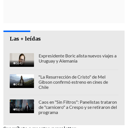
para sostener un trabajo serio, digno y
responsable
", fustigó.
La misiva sostiene que
la entrega de un
testimonio
"
no es un trámite.
No es algo
que se pueda 'tomar' sin preparación ni
Las + leídas
acompañamiento. Implica revivir
experiencias profundamente dolorosas,
Expresidente Boric alista nuevos viajes a
Uruguay y Alemania
y por lo mismo requiere equipos
5643
especializados, presencia en los
"La Resurrección de Cristo" de Mel
territorios y un compromiso
Gibson confirmó estreno en cines de
3416
institucional que hoy está siendo
Chile
debilitado".
Caos en "Sin Filtros": Panelistas trataron
de "carnicero" a Crespo y se retiraron del
3301
programa