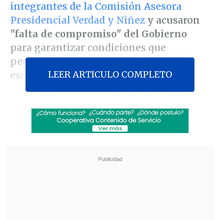
integrantes de la Comisión Asesora
Presidencial Verdad y Niñez
y acusaron
"falta de compromiso" del Gobierno
para garantizar condiciones que
permitan continuar con el proceso de
LEER ARTICULO COMPLETO
escucha de los sobrevivientes.
A través de un comunicado, la
Red de
Sobrevivientes
calificó las salidas como
"
un duro golpe para un proceso que
buscaba avanzar en verdad, justicia y
reparación
para quienes fuimos
vulnerados siendo niñas, niños y
adolescentes bajo el cuidado tutelar del
Estado".