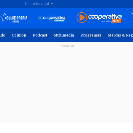
Escucha aquí ▼
ndo
Opinión
Podcast
Multimedia
Programas
Marcas & Neg