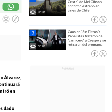
Cristo" de Mel Gibson
confirmó estreno en
cines de Chile
3528
Caos en "Sin Filtros":
Panelistas trataron de
"carnicero" a Crespo y se
retiraron del programa
3378
o Álvarez
,
continuará
entró en
os dado