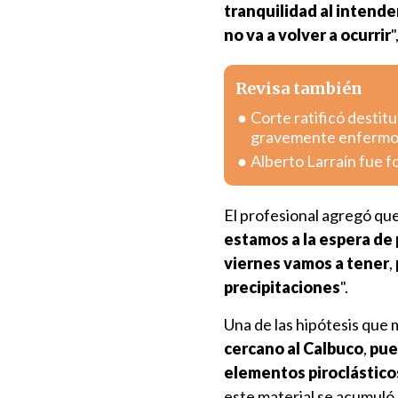
tranquilidad al intend
no va a volver a ocurrir
"
Revisa también
Corte ratificó destitu
gravemente enferm
Alberto Larraín fue f
El profesional agregó que
estamos a la espera de
viernes vamos a tener
,
precipitaciones
".
Una de las hipótesis que
cercano al Calbuco
,
pue
elementos piroclástico
este material se acumuló 