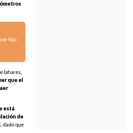
ilómetros
por hijo
e lahares,
er que el
raer
e está
ulación de
l, dado que