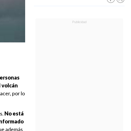
ersonas
l volcán
acer, por lo
s.
No está
informado
 que además