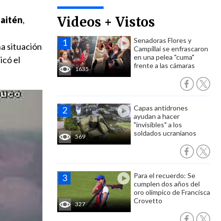
Videos + Vistos
haitén
,
Senadoras Flores y
a situación
Campillai se enfrascaron
en una pelea "cuma"
licó el
frente a las cámaras
1635
Capas antidrones
ayudan a hacer
"invisibles" a los
soldados ucranianos
569
Para el recuerdo: Se
cumplen dos años del
oro olímpico de Francisca
Crovetto
327