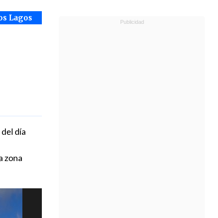
os Lagos
del día
a zona