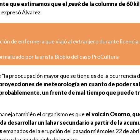
ente que estimamos que el
peak
de la columna de 60 k
, expresó Álvarez.
ción de enfermera que viajó al extranjero durante licencia 
o
ormalizado por la arista Biobío del caso ProCultura
 "la preocupación mayor que se tiene es de la ocurrencia d
 proyecciones de meteorología en cuanto de poder sab
probablemente
,
un frente de mal tiempo que puede t
 maneja también el organismo es que
el volcán Osorno
,
qu
da desarrollar un lahar secundario a partir de la acum
s
emanados de la erupción del pasado miércoles 22 de abri
sobre la capa de hielo del macizo.