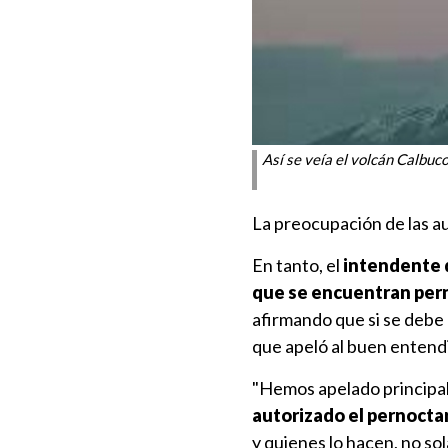
Así se veía el volcán Calbuc
La preocupación de las a
En tanto, el
intendente 
que se encuentran perno
afirmando que si se debe h
que apeló al buen entend
"Hemos apelado principalm
autorizado el pernoctar
y quienes lo hacen, no so