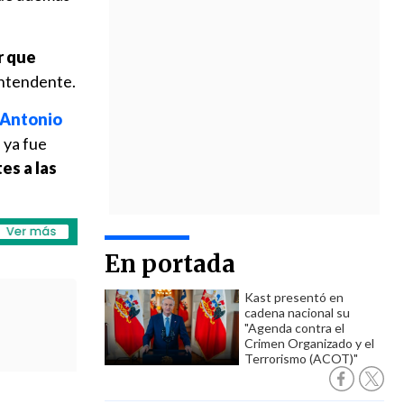
r que
 intendente.
 Antonio
 ya fue
es a las
En portada
Kast presentó en
cadena nacional su
"Agenda contra el
Crimen Organizado y el
Terrorismo (ACOT)"