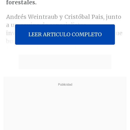
forestales.
Andrés Weintraub y Cristóbal Pais, junto
a un equipo de especialistas,
investigaron un modelo matemático que
LEER ARTICULO COMPLETO
busca
predecir el movimiento de los
incendios forestales y el manejo de los
bosques
para prevenir los siniestros.
Revisa también
Escolta del exministro Cordero frustró a
disparos un portonazo en Vitacura
Incendio en domicilio provocó la muerte de
dos adultos mayores en Recoleta