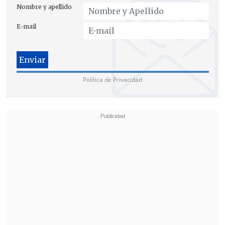
Nombre y apellido
"Esto es algo relativamente nuevo, el
E-mail
estudio de la interfaz urbano-rural, que
puede llevar a definir mapas de riesgo de
incendio. Estos modelos, basados en
información histórica de miles de
Política de Privacidad
incendios, usan técnicas estadísticas y de
inteligencia artificial para definir cuáles
son las características que más influyen
en el inicio y la expansión de incendios",
agregó.
Este modelo está siendo desarrollado
para Canadá y España, mientras que en
Chile,
Conaf está en una etapa inicial
para su implementación.