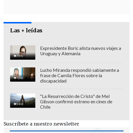
Las + leídas
Expresidente Boric alista nuevos viajes a
Uruguay y Alemania
7992
Lucho Miranda respondió sabiamente a
frase de Camila Flores sobre la
7542
discapacidad
"La Resurrección de Cristo" de Mel
Gibson confirmó estreno en cines de
A esto también se suma el desarrollo de
5410
Chile
un
mapa de riesgo
que permita
determinar dónde se encuentran las
Suscríbete a nuestro newsletter
zonas mayormente expuestas.