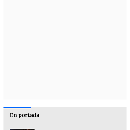
catastros de las personas damnificadas
con ficha FIBE, proceso que lidera el
Ministerio de Desarrollo Social y Familia.
En portada