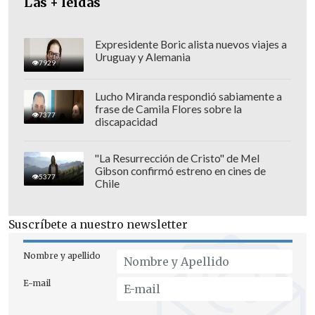
Las + leídas
complementaria al trabajo de la red
pública de salud".
Expresidente Boric alista nuevos viajes a
Uruguay y Alemania
7929
Lucho Miranda respondió sabiamente a
frase de Camila Flores sobre la
7377
discapacidad
"La Resurrección de Cristo" de Mel
Gibson confirmó estreno en cines de
5377
Chile
Suscríbete a nuestro newsletter
Nombre y apellido
El
director de Fonasa, Camilo Cid
,
E-mail
explicó que "desde Fonasa activamos el