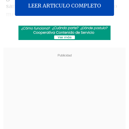
LEER ARTICULO COMPLETO
sanitaria para las víctimas del siniestro
mediante una alianza estratégica con
grandes prestadores privados.
El beneficio está
dirigido a los
asegurados de Fonasa que residan en las
regiones de Ñuble y Biobío
y que
cuenten con
la Ficha Básica de
Emergencia
(FIBE)
. El sistema permitirá
acceder a prestaciones ambulatorias
como consultas de especialistas,
laboratorio e imagenología, sin costo
alguno para el usuario.
Revisa también