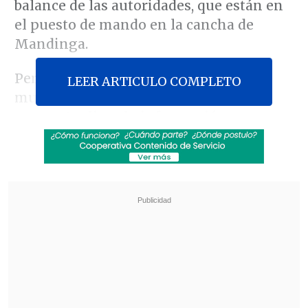
balance de las autoridades, que están en
el puesto de mando en la cancha de
Mandinga.
Personal de la Onemi, la Conaf y la
LEER ARTICULO COMPLETO
municipalidad realizan un
sobrevuelo
para actualizar la información
en
cuanto a los daños originados por el
siniestro: "Durante este lunes vamos a
estar aplicando la ficha Fibe, la que nos
va a permitir tener claridad de cuántas
son las personas afectadas por este
incendio", señaló temprano la
alcaldesa
Lorena Olavarría
.
Revisa también