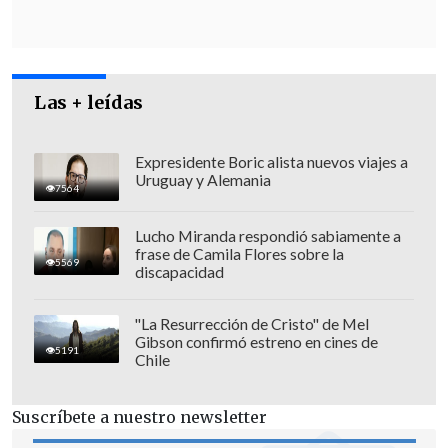
la cantidad de estructuras afectadas",
añadió.
Las + leídas
Expresidente Boric alista nuevos viajes a
Uruguay y Alemania
7564
Lucho Miranda respondió sabiamente a
frase de Camila Flores sobre la
5569
discapacidad
"La Resurrección de Cristo" de Mel
Gibson confirmó estreno en cines de
5191
Chile
En el punto de prensa anterior, la jefa
Suscríbete a nuestro newsletter
comunal señaló que los equipos jurídicos