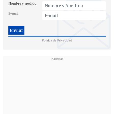
del municipio alistan una
"querella
Nombre y apellido
criminal contra quienes resulten
E-mail
responsables de este incendio"
.
Política de Privacidad