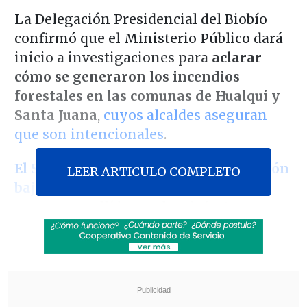
La Delegación Presidencial del Biobío
confirmó que el Ministerio Público dará
inicio a investigaciones para
aclarar
cómo se generaron los incendios
forestales en las comunas de Hualqui y
Santa Juana
,
cuyos alcaldes aseguran
que son intencionales
.
El Senapred mantiene a toda esa región
LEER ARTICULO COMPLETO
bajo alerta roja
desde este domingo,
puesto que allí hay
ocho siniestros que
permanecen activos y en combate
,
principalmente en las zonas del valle y
la precordillera, afectando a comunas
como
Mulchén, Tucapel, Santa Juana y
Hualqui
.