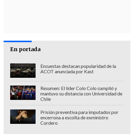
A esto, se suma la decisión de ayer de
que, de manera preventiva,
en comunas
con amplios sectores rurales se cortara
la luz, dejando a más de 23 mil clientes
sin suministro
.
En portada
La idea es evitar que eventuales caídas de
árboles sobre el tendido eléctrico -
producto del fuerte viento- provoquen
Encuestas destacan popularidad de la
ACOT anunciada por Kast
nuevos focos.
Situación en La Araucanía
Resumen: El líder Colo Colo cumplió y
mantuvo su distancia con Universidad de
Chile
En la comuna de Traiguén, Región de La
Araucanía, se vivió una noche compleja a
Prisión preventiva para imputados por
encerrona a escolta de exministro
causa de los incendios. Bomberos
Cordero
informó que
el incendio denominado