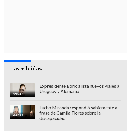
temperatura cálida,
complica cualquier
esfuerzo de cortafuego
, debido a que
tiende a aumentar el calor y trasladar las
pavesas, iniciando focos en otros
sectores.
Las + leídas
Expresidente Boric alista nuevos viajes a
Uruguay y Alemania
8117
Lucho Miranda respondió sabiamente a
frase de Camila Flores sobre la
8072
discapacidad