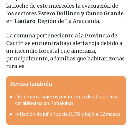
la noche de este miércoles la evacuación de
los sectores
Estero Dollinco y Cunco Grande
,
en
Lautaro
, Región de La Araucanía.
La comuna perteneciente a la Provincia de
Cautín se encuentra bajo alerta roja debido a
un incendio forestal que amenaza,
principalmente, a familias que habitan zonas
rurales.
Revisa también
Detienen a sujetos por intento de atropello a
carabineros en Peñalolén
Inflación de julio fue de 0,1% y bajó a 12 meses