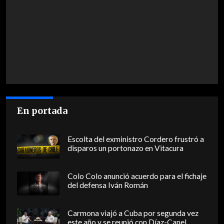
En portada
Escolta del exministro Cordero frustró a
disparos un portonazo en Vitacura
Colo Colo anunció acuerdo para el fichaje
del defensa Iván Román
Carmona viajó a Cuba por segunda vez
este año y se reunió con Díaz-Canel