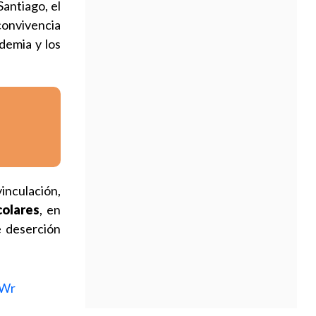
Santiago, el
convivencia
demia y los
inculación,
colares
, en
e deserción
XWr