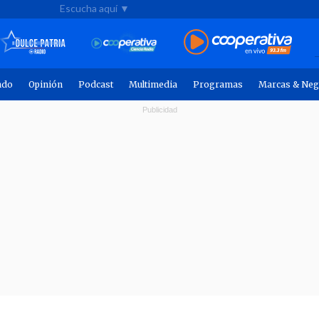
Escucha aquí ▼
ndo
Opinión
Podcast
Multimedia
Programas
Marcas & Neg