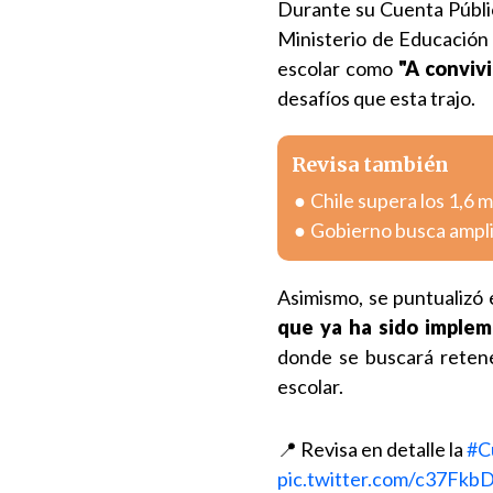
Durante su Cuenta Pública
Ministerio de Educación
escolar como
"A conviv
desafíos que esta trajo.
Revisa también
Chile supera los 1,6 
Gobierno busca ampli
Asimismo, se puntualizó 
que ya ha sido implem
donde se buscará retene
escolar.
📍 Revisa en detalle la
#C
pic.twitter.com/c37Fkb