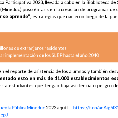
 Participativa 2023, llevada a cabo en la Bioblioteca de 
 (Mineduc) puso énfasis en la creación de programas de 
ir se aprende"
, estrategias que nacieron luego de la pan
millones de extranjeros residentes
ar implementación de los SLEP hasta el año 2040
en el reporte de asistencia de los alumnos y también desv
entado esto en más de 11.000 establecimientos es
r a estudiantes que tengan baja asistencia o peligro d
uentaPúblicaMineduc
2023 aquí 👉🏼
https://t.co/adAig5l
DepJ