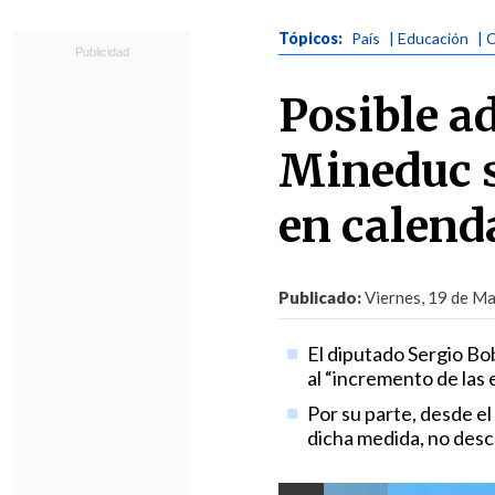
Tópicos:
País
| Educación
| 
Posible a
Mineduc s
en calend
Publicado:
Viernes, 19 de Ma
El diputado Sergio Bob
al “incremento de las
Por su parte, desde e
dicha medida, no desc