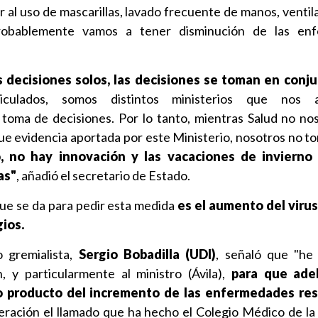
 al uso de mascarillas, lavado frecuente de manos, ventil
probablemente vamos a tener disminución de las en
decisiones solos, las decisiones se toman en conju
culados, somos distintos ministerios que nos ar
oma de decisiones. Por lo tanto, mientras Salud no nos
que evidencia aportada por este Ministerio, nosotros no 
o, no hay innovación y las vacaciones de invierno
as"
, añadió el secretario de Estado.
ue se da para pedir esta medida
es el aumento del virus 
gios.
o gremialista,
Sergio Bobadilla (UDI)
, señaló que "he 
, y particularmente al ministro (Ávila),
para que ade
o producto del incremento de las enfermedades res
eración el llamado que ha hecho el Colegio Médico de la