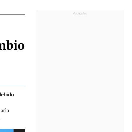
mbio
 debido
aria
.