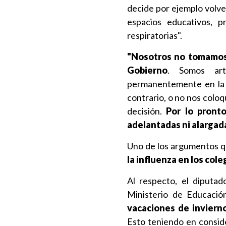
decide por ejemplo volver
espacios educativos, 
respiratorias".
"Nosotros no tomamos 
Gobierno
. Somos arti
permanentemente en la t
contrario, o no nos colo
decisión.
Por lo pront
adelantadas ni alargad
Uno de los argumentos q
la influenza en los cole
Al respecto, el diputad
Ministerio de Educación
vacaciones de inviern
Esto teniendo en consid