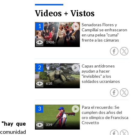
Videos + Vistos
Senadoras Flores y
Campillai se enfrascaron
en una pelea "cuma"
frente a las cámaras
1928
Capas antidrones
ayudan a hacer
"invisibles" a los
soldados ucranianos
618
Para el recuerdo: Se
cumplen dos años del
oro olímpico de Francisca
Crovetto
e
"hay que
339
na comunidad