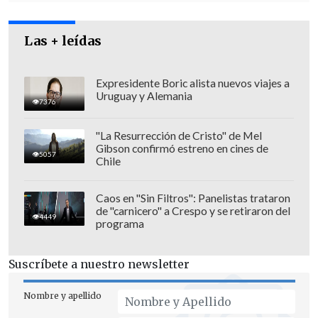
la Cones, el Colegio de Profesores,
Andime y otra serie de organizaciones
educativas- es que
la reforma no
Las + leídas
nos representa y no da el ancho, por lo
tanto el llamado es a que la reforma, o
Expresidente Boric alista nuevos viajes a
Uruguay y Alemania
nos representa o definitivamente no es
7376
la reforma que esperábamos y no
"La Resurrección de Cristo" de Mel
cumple en absoluto nuestras
Gibson confirmó estreno en cines de
5057
expectativas"
, agregó la vocera de la
Chile
Confech.
Caos en "Sin Filtros": Panelistas trataron
de "carnicero" a Crespo y se retiraron del
4449
programa
Suscríbete a nuestro newsletter
Nombre y apellido