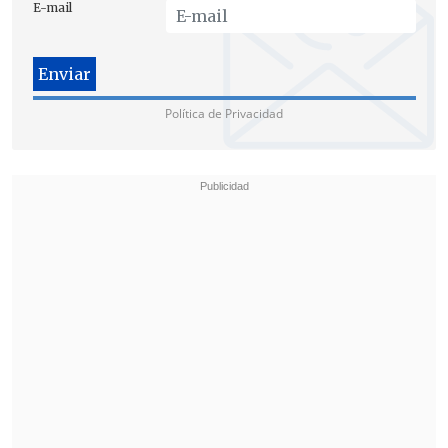
E-mail
Política de Privacidad
Matamala además indicó que "creemos
que tenemos que ser nosotros los que
definamos si es que la reforma es lo
suficientemente profunda o no, no
podemos estar a la espera que la Nueva
Mayoría o peor aún la Alianza se decida
a plantear una reforma que muchas
veces parece más bien regular el
mercado por sobre una transformación
sustancial".