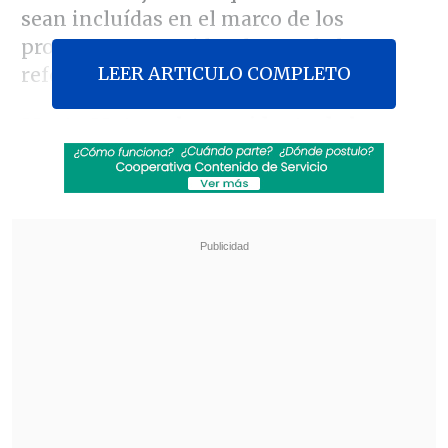
sean incluídas en el marco de los
proyectos contenidos dentro de la
LEER ARTICULO COMPLETO
reforma educacional.
Marta Matamala, presidenta de la
federación de estudiantes de la Usach y
vocera del conglomerado
, si bien recalcó
la importancia de mantener el diálogo
con el Gobierno, aclaró que es
igualmente necesario dar a conocer
publicamente las demandas de los
universitarios al Ejecutivo.
Revisa también
Detienen a padrastro y profesor jefe de
adolescente por presunta violación