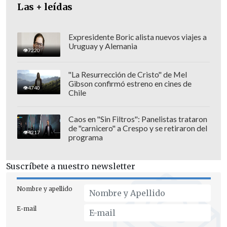
Las + leídas
Expresidente Boric alista nuevos viajes a
Uruguay y Alemania
7220
"La Resurrección de Cristo" de Mel
La iniciativa,
una de las últimas
Gibson confirmó estreno en cines de
4740
ingresadas por la ex presidenta
Chile
Michelle Bachelet
en su segundo
período, fue
altamente criticada por la
Caos en "Sin Filtros": Panelistas trataron
de "carnicero" a Crespo y se retiraron del
Confederación de Estudiantes de Chile
4217
programa
(Confech).
Suscríbete a nuestro newsletter
Terminada la reunión de este lunes, el
diputado Venegas, integrante de la
Nombre y apellido
comisión legislativa, comentó que "le
E-mail
dimos la posibilidad (al ministro) de que