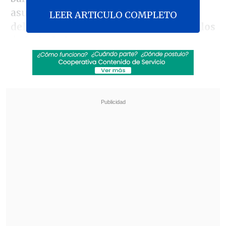
asumido titular, junto al subsecretario
LEER ARTICULO COMPLETO
del ramo,
Raúl Figueroa
, para conocer
los
énfasis de la cartera.
Revisa también
Colombiano fue asesinado a balazos en un cité
de La Cisterna
Kast arribó a Colombia para asistir a la
asunción de Abelardo de la Espriella
Finalizada la cita, el ministro destacó que
"estamos viendo el funcionamiento de la
comisión y los proyectos que se vienen,
así que
estuvimos organizando el año