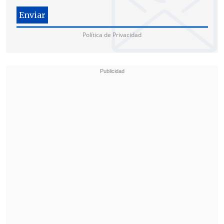
haya un interesante trabajo pre-
legislativo en los temas que vienen, hay
algunos urgentes", dentro de los que
Política de Privacidad
"por supuesto" está el fin al CAE
.
"Me acaba de confirmar (Varela) que
ellos
están en la disposición de enviarlo,
obviamente van a revisar el proyecto que
envió el Gobierno anterior, y hacerle
algunas modificaciones, mirarlo y
mejorarlo si es que ellos estiman o
ponerle el énfasis que estimen, y
también hay otro proyecto misceláneo",
destacó el parlamentario DC.
A las 10:00 horas de ester martes, el
secretario de Estado se reunirá con el