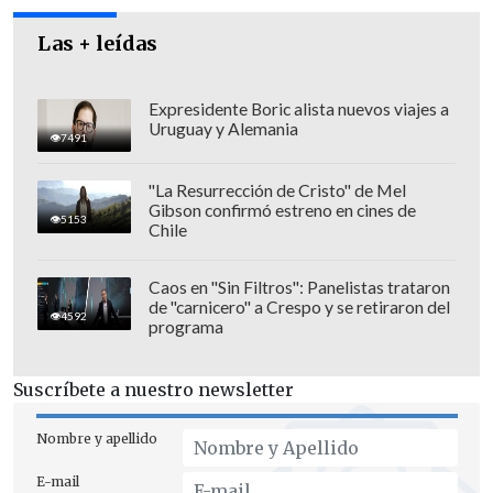
aquello
", agregó el dirigente estudiantil.
Las + leídas
Expresidente Boric alista nuevos viajes a
Uruguay y Alemania
7491
"La Resurrección de Cristo" de Mel
Gibson confirmó estreno en cines de
5153
Chile
Caos en "Sin Filtros": Panelistas trataron
de "carnicero" a Crespo y se retiraron del
4592
programa
Suscríbete a nuestro newsletter
De cumplirse el plazo, de acuerdo al
documento enviado por Zolezzi,
se
Nombre y apellido
entendería que los alumnos han
E-mail