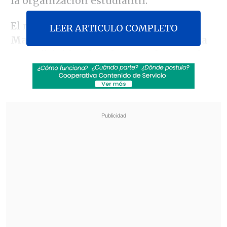
la organización estudiantil.
El rector de la casa de estudios,
Juan
LEER ARTICULO COMPLETO
Manuel Zolezzi
, solicitó a través de una
carta dirigida a los alumnos
deponer la
toma de la casa central y para aquello
les otorgó como plazo las 22:00 horas de
este lunes
.
Revisa también
Meteorología anuncia fuerte caída de
temperaturas y aguanieve para el fin de
semana
Hogar de Cristo busca emprendedores para
mejorar la vida de adultos mayores