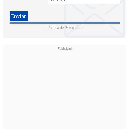
rechazado el diálogo propuesto por la
rectoría
.
A esta hora se espera que
Fuerzas
Política de Privacidad
Especiales de Carabineros
intervenga
para desalojar la casa de estudios, por lo
que los alumnos anunciaron que
no se
enfrentarán a la policía y se retirarían
pacíficamente
,
pero sólo por esta noche
,
ya que se volverán a tomar la casa
central
.