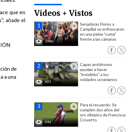
Videos + Vistos
ace que en
", añade el
Senadoras Flores y
Campillai se enfrascaron
en una pelea "cuma"
frente a las cámaras
1989
NIÓN
Capas antidrones
ación de
ayudan a hacer
"invisibles" a los
ca a una
soldados ucranianos
631
Para el recuerdo: Se
cumplen dos años del
oro olímpico de Francisca
Crovetto
341