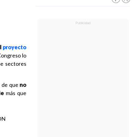
el
proyecto
 Congreso lo
de sectores
ra de que
no
ie
más que
ÓN