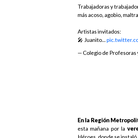
Trabajadoras y trabajador
más acoso, agobio, maltrat
Artistas invitados:
🎤 Juanito...
pic.twitter
— Colegio de Profesoras 
En la Región Metropolit
esta mañana por la
ver
Héroes, donde se instaló