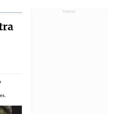
tra
n
es.