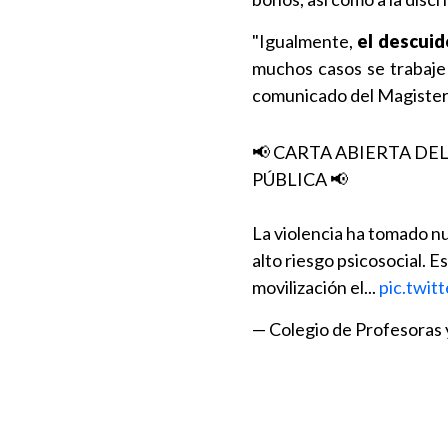
"Igualmente,
el descui
muchos casos se trabaj
comunicado del Magister
📢 CARTA ABIERTA DE
PÚBLICA 📢
La violencia ha tomado n
alto riesgo psicosocial. 
movilización el...
pic.twit
— Colegio de Profesoras 