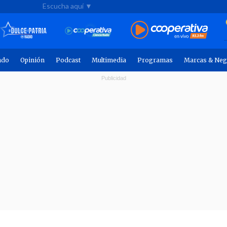
Escucha aquí ▼
ndo
Opinión
Podcast
Multimedia
Programas
Marcas & Neg