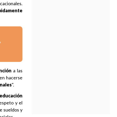
cacionales.
pidamente
o
nción
a las
ben hacerse
onales
".
 educación
respeto y el
e sueldos y
nciales.