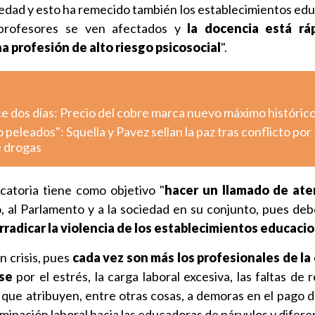
iedad y esto ha remecido también los establecimientos edu
 profesores se ven afectados y
la docencia está rá
 profesión de alto riesgo psicosocial
".
e dos días: Precio del cobre marca nuevo máximo históric
eleados": Squella y Pavez sellan la paz tras conflicto por
e drogas
catoria tiene como objetivo "
hacer un llamado de ate
, al Parlamento y a la sociedad en su conjunto, pues de
rradicar la violencia de los establecimientos educaci
n crisis, pues
cada vez son más los profesionales de la
se
por el estrés, la carga laboral excesiva, las faltas de 
 que atribuyen, entre otras cosas, a demoras en el pago d
iminación laboral hacia las educadoras de párvulos y difere