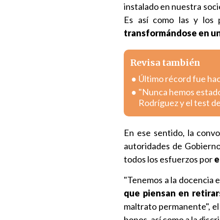
instalado en nuestra soc
Es así como las y los
transformándose en una
Revisa también
Último récord fue hac
"Nunca hemos estado p
Rodríguez y el test d
En ese sentido, la convo
autoridades de Gobierno
todos los esfuerzos por
e
"Tenemos a la docencia e
que piensan en retirar
maltrato permanente", el
bonos, así como a la discr