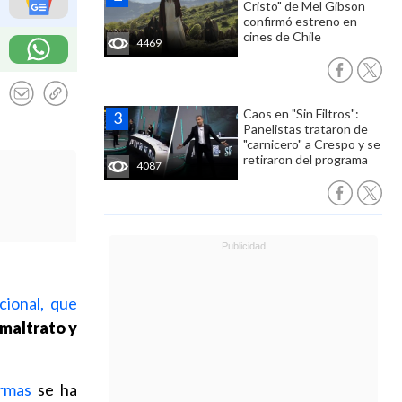
Cristo" de Mel Gibson
confirmó estreno en
cines de Chile
4469
Caos en "Sin Filtros":
Panelistas trataron de
"carnicero" a Crespo y se
retiraron del programa
4087
cional, que
maltrato y
ormas
se ha