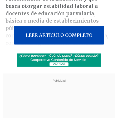
busca otorgar estabilidad laboral a
docentes de educación parvularia,
básica o media de establecimientos
públicos
que cumplan con las
LEER ARTICULO COMPLETO
condiciones que establece la normativa,
como la antigüedad en la dotación.
La iniciativa,
despachada por el
Congreso en enero de 2026,
reconoce un
derecho laboral y garantiza estabilidad al
personal docente contratado en
Servicios Locales de Educación Pública
(SLEP), municipios y corporaciones
municipales,
convirtiendo
contrataciones temporales en
indefinidas.