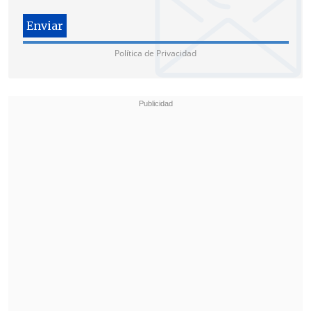
Política de Privacidad
Cabe recordar que este artículo planteaba
que no deben existir controladores con
fin de lucro que pudieran sacar las
ganancias de las universidades, uno de
los puntos principales de las demandas
estudiantiles.
Previo a esta decisión, el ministro
Gerardo Varela
planteó que
"nos parece
que el artículo 63 no es vital en el
proyecto
, sino que en el contrario el
lucro con esta ley tiene su funeral, han
cremado el féretro, han tirado sus