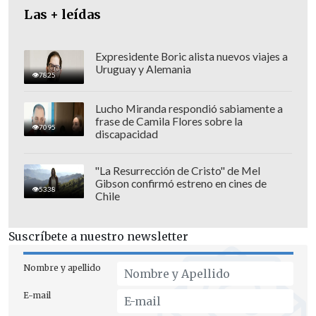
controladores de universidades",
Las + leídas
añadieron.
Durante la mañana de este martes,
Expresidente Boric alista nuevos viajes a
Uruguay y Alemania
diversos grupos de
estudiantes llegaron
7825
hasta las dependencias del TC para
Lucho Miranda respondió sabiamente a
manifestar su rechazo
a la posibilidad de
frase de Camila Flores sobre la
7095
discapacidad
esta decisión.
"La Resurrección de Cristo" de Mel
Gibson confirmó estreno en cines de
5338
Chile
Suscríbete a nuestro newsletter
Nombre y apellido
E-mail