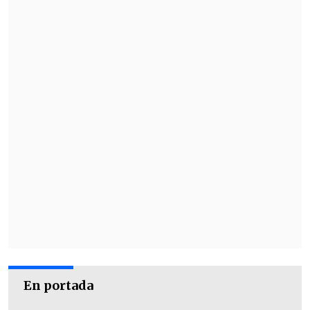
cenizas al mar y me parece ya una etapa
superada".
"El artículo 63 es marginal
, todo el resto
sigue igual, no es la columna vertebral",
añadió.
En portada