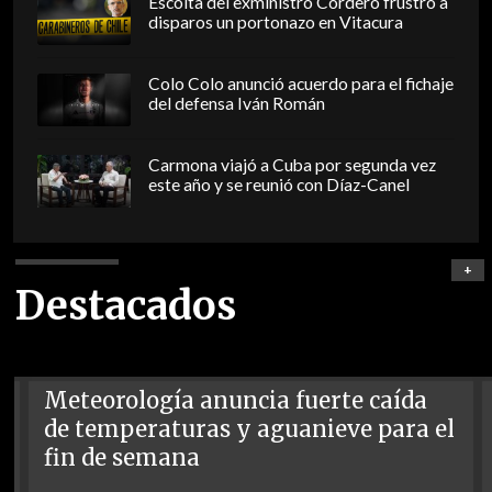
Escolta del exministro Cordero frustró a
disparos un portonazo en Vitacura
Colo Colo anunció acuerdo para el fichaje
del defensa Iván Román
Carmona viajó a Cuba por segunda vez
este año y se reunió con Díaz-Canel
+
Destacados
Meteorología anuncia fuerte caída
de temperaturas y aguanieve para el
fin de semana