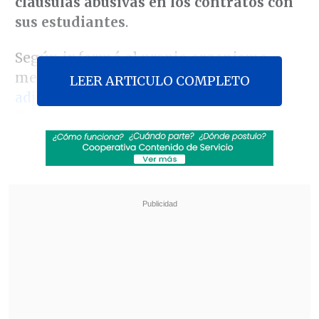
cláusulas abusivas en los contratos con
sus estudiantes
.
Según informó el propio organismo
mediante un comunicado (
ver archivo
LEER ARTICULO COMPLETO
adjunto
), durante los últimos meses se
llevó adelante un proceso de mediación
colectiva con 23 universidades que
comprendió la "
revisión de los contratos
e instrumentos de crédito, entre ellos,
letras de cambio y pagarés, que debían
firmar los estudiantes o sus avales".
Revisa también
Megarreforma vive semana clave en el
Congreso y en el Tribunal Constitucional