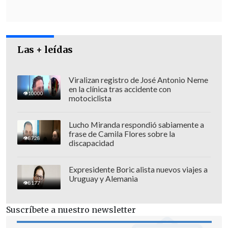
estudiantes y apoderados
, y que
apuntaban en la misma dirección de
aquellas que fueron eliminadas por las
otras 17 instituciones" de educación
Las + leídas
superior.
Viralizan registro de José Antonio Neme
en la clínica tras accidente con
10000
motociclista
Lucho Miranda respondió sabiamente a
frase de Camila Flores sobre la
8728
discapacidad
Expresidente Boric alista nuevos viajes a
Uruguay y Alemania
8177
Suscríbete a nuestro newsletter