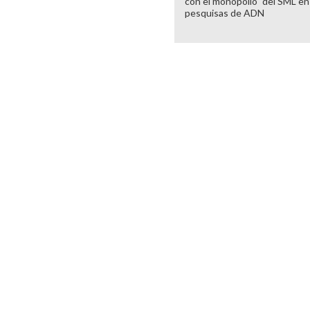
con el monopolio" del SML en
pesquisas de ADN