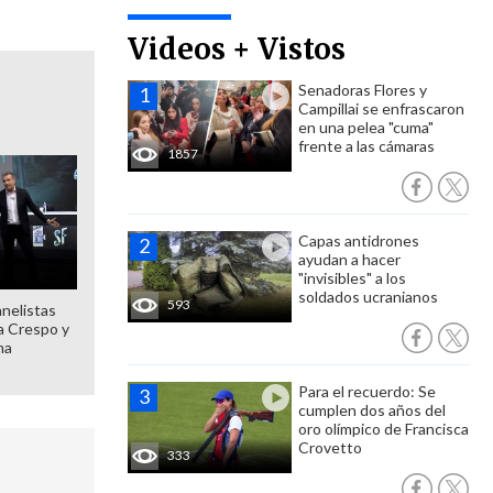
Videos + Vistos
Senadoras Flores y
Campillai se enfrascaron
en una pelea "cuma"
frente a las cámaras
1857
Capas antidrones
ayudan a hacer
"invisibles" a los
soldados ucranianos
593
anelistas
 a Crespo y
ma
Para el recuerdo: Se
cumplen dos años del
oro olímpico de Francisca
Crovetto
333