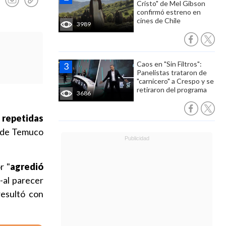
Cristo" de Mel Gibson
confirmó estreno en
cines de Chile
3989
Caos en "Sin Filtros":
Panelistas trataron de
"carnicero" a Crespo y se
retiraron del programa
3686
repetidas
z de Temuco
r "
agredió
-al parecer
resultó con