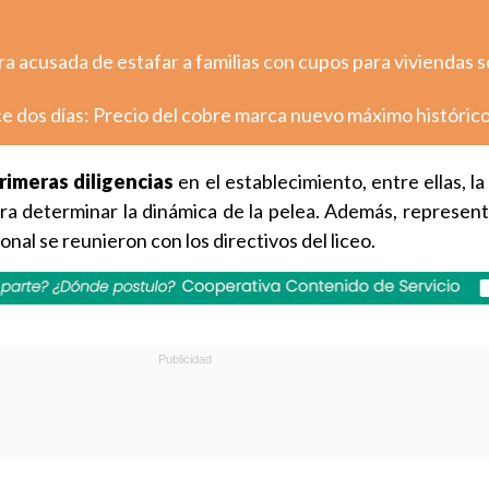
ra acusada de estafar a familias con cupos para viviendas s
e dos días: Precio del cobre marca nuevo máximo históric
primeras diligencias
en el establecimiento, entre ellas, la
a determinar la dinámica de la pelea. Además, represent
nal se reunieron con los directivos del liceo.