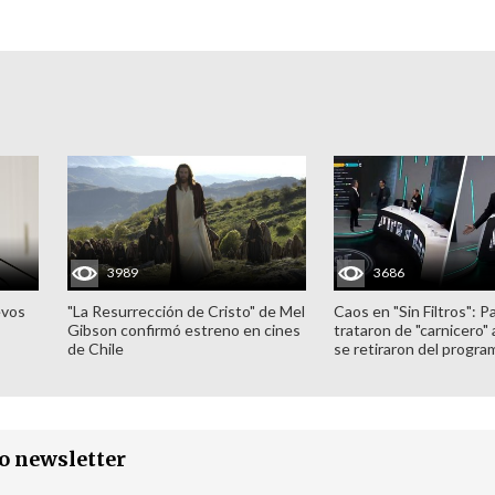
3989
3686
evos
"La Resurrección de Cristo" de Mel
Caos en "Sin Filtros": P
Gibson confirmó estreno en cines
trataron de "carnicero"
de Chile
se retiraron del progra
ro newsletter