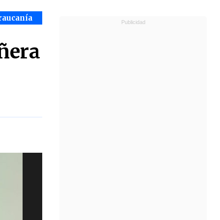
raucanía
ñera