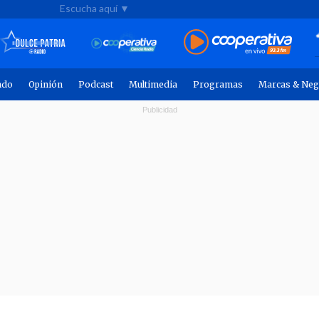
Escucha aquí ▼
ndo
Opinión
Podcast
Multimedia
Programas
Marcas & Neg