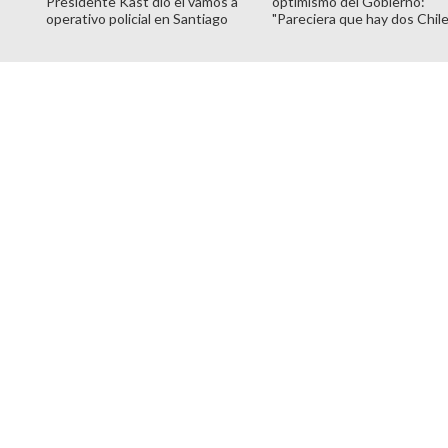
Presidente Kast dio el vamos a
optimismo del Gobierno:
operativo policial en Santiago
"Pareciera que hay dos Chile