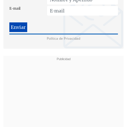
E-mail
Política de Privacidad
"Se ha instalado que con una inversión
de 54 millones de dólares terminaríamos
con este grave problema.
Lamentablemente, no es así. Financiar
esas obras sólo serviría para disminuir
las emisiones y mejorar su dispersión,