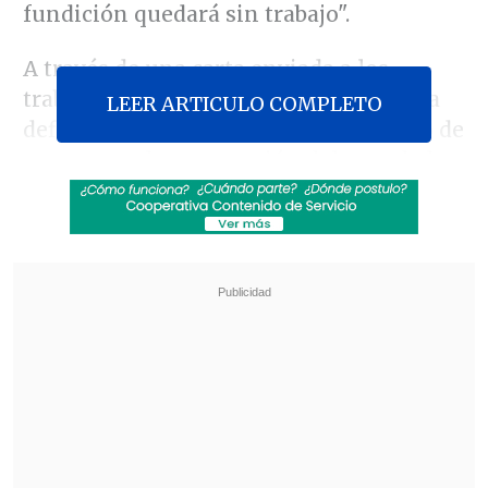
fundición quedará sin trabajo".
A través de una carta enviada a los
trabajadores, el ex ministro dijo que "la
LEER ARTICULO COMPLETO
definición de la mayoría del directorio de
avanzar en la preparación del cese de la
operación de la fundición Ventanas se ha
tomado con inmensa responsabilidad,
considerando el mejor interés de la
empresa, y cumpliendo con dos
peticiones expresas:
terminar con la
incertidumbre que acompañaba desde
hace años a quienes operan en este
proceso y asegurar el diálogo con las
dirigencias sindicales de la división".