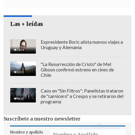
habitantes.
Tenemos certeza de que han
puesto el corazón en esto,
porque cada
uno de ellos y
sus familias son parte de
Las + leídas
la comunidad que sufre las
consecuencias de estar inmersos en un
Expresidente Boric alista nuevos viajes a
polo industrial que contamina y que fue
Uruguay y Alemania
7364
declarado zona saturada hace casi 30
años"
, continúa el texto.
"La Resurrección de Cristo" de Mel
Gibson confirmó estreno en cines de
5033
Pacheco lamentó que "son tres décadas
Chile
en las que, a pesar de los continuos
esfuerzos,
no se ha logrado una solución
Caos en "Sin Filtros": Panelistas trataron
de "carnicero" a Crespo y se retiraron del
definitiva que termine con el pesar de
4418
programa
las 52 mil personas que viven en la zona
que muchos llaman de sacrificio".
Suscríbete a nuestro newsletter
Nombre y apellido