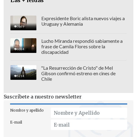
Las + leídas
Expresidente Boric alista nuevos viajes a
Uruguay y Alemania
7669
Lucho Miranda respondió sabiamente a
frase de Camila Flores sobre la
6084
discapacidad
"La Resurrección de Cristo" de Mel
Gibson confirmó estreno en cines de
5214
Chile
"Estamos hablando de
una construcción
Suscríbete a nuestro newsletter
que está poniendo en peligro los
glaciares y otros elementos del
Nombre y apellido
ecosistema, pero principalmente el
E-mail
agua
de la capital", apuntó Martínez.