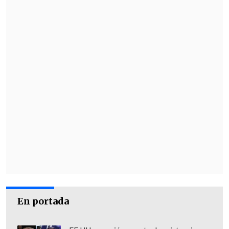
sistema de monitoreo para garantizar
que no se iban a afectar los glaciares
con este proceso de construcción, sin
embargo, no cumplió
. Esto no fue
sancionado por la autoridad y se le han
dado muchas oportunidades a la
empresa", indicó Cuenca.
El director del Observatorio
Latinoamérica de Conflictos
Ambientales concluyó que, a partir de
una serie de informes solicitados a
organismos competentes
, como
Sernageomin y el Servicio de Evaluación
En portada
Ambiental, "la Corte tiene que tomar una
medida y nosotros esperamos que sea la