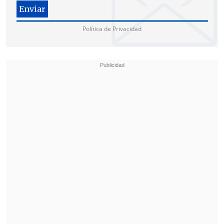
"Creemos que
la Superintendencia ha
actuado de forma equivocada, ha
Política de Privacidad
omitido información sumamente grave
y por eso creemos que la resolución que
dio aprobación al programa de
cumplimientos tiene que quedar anulada
y Alto Maipo tiene que seguir el proceso
final de sanción hasta la clausura o el
cierre", enfatizó la activista.
Por su parte, el director del Observatorio
Latinoamérica de Conflictos
Ambientales,
Lucio Cuenca
, afirmó que
Alto Maipo nunca presentó los estudios
geológicos de los túneles.
"La empresa
tenía que montar un