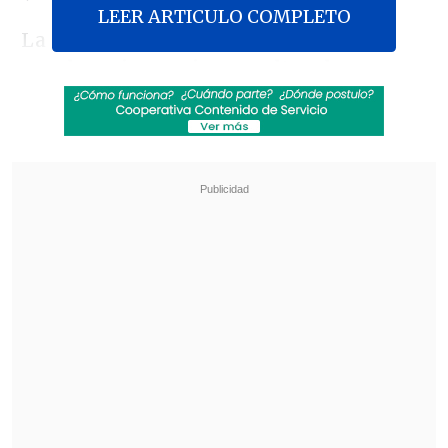
LEER ARTICULO COMPLETO
La organización acusa a Riestra de
aprobar, sin previa consulta a la
Dirección General de Aguas (DGA), un
cambio arbitrario en las técnicas de
construcción del puente Volcán
, que
incluye el trabajo de una máquina
tunelera por debajo de los
glaciares
localizados en el
monumento natural El
Morado,
hecho que es denunciado desde
el año 2016.
Revisa también
José Antonio Neme protagonizó colisión en
Las Condes